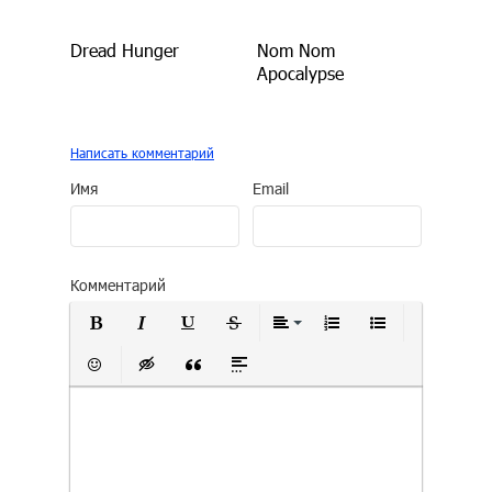
Dread Hunger
Nom Nom
Apocalypse
Написать комментарий
Имя
Email
Комментарий
Полужирный
Курсив
Подчеркнутый
Зачеркнутый
Выравнивание
Нумерованный сп
Маркирован
Вставить смайлик
Вставка скрытого текста
Вставка цитаты
Вставка спойлера