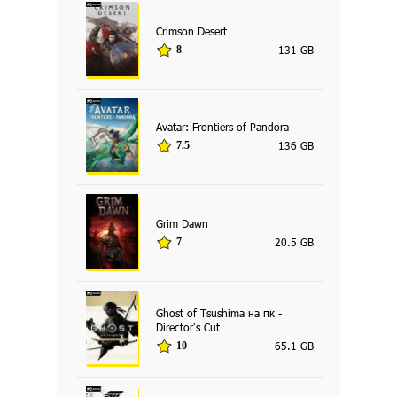
Crimson Desert
131 GB
8
Avatar: Frontiers of Pandora
136 GB
7.5
Grim Dawn
20.5 GB
7
Ghost of Tsushima на пк -
Director's Cut
65.1 GB
10