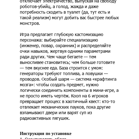
отключает электричество, выпуская на свободу
роботов-убийц, а голод, жажда и даже
потребность сходить в туалет (да, тут есть и
такой реализм) могут добить вас быстрее любых
монстров.
Игра предлагает глубокую кастомизацию
персонажа: выбирайте специализацию
(инженер, повар, охранник) и распределяйте
очки навыков, жертвуя одними параметрами
ради других. Чем чаще бегаете — тем
выносливее становитесь; чем больше готовите
— тем вкуснее еда. База строится с умом:
генераторы требуют топлива, а ловушки —
проводов. Особый шарм — система «крафтинга
мозга»: чтобы создать предмет, нужно
логически соединить компоненты в мини-игре, а
не просто иметь чертёж. Кооп на 6 игроков
превращает процесс в хаотичный квест: кто-то
отвлекает механических пауков, пока другие
взламывают двери или варят суп из
радиоактивных лягушек.
Инструкция по установке