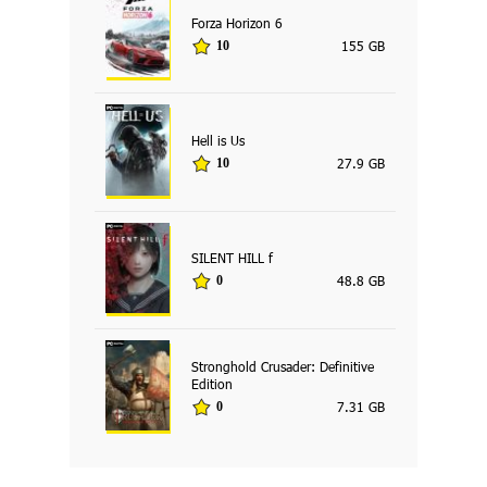
Forza Horizon 6
155 GB
10
Hell is Us
27.9 GB
10
SILENT HILL f
48.8 GB
0
Stronghold Crusader: Definitive
Edition
7.31 GB
0