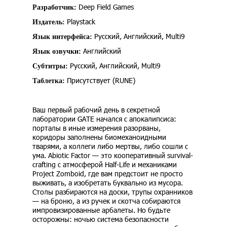
Deep Field Games
Разработчик:
Playstack
Издатель:
Русский, Английский, Multi9
Язык интерфейса:
Английский
Язык озвучки:
Русский, Английский, Multi9
Субтитры:
Присутствует (RUNE)
Таблетка:
Ваш первый рабочий день в секретной
лаборатории GATE начался с апокалипсиса:
порталы в иные измерения разорваны,
коридоры заполнены биомеханоидными
тварями, а коллеги либо мертвы, либо сошли с
ума. Abiotic Factor — это кооперативный survival-
crafting с атмосферой Half-Life и механиками
Project Zomboid, где вам предстоит не просто
выживать, а изобретать буквально из мусора.
Столы разбираются на доски, трупы охранников
— на броню, а из ручек и скотча собираются
импровизированные арбалеты. Но будьте
осторожны: ночью система безопасности