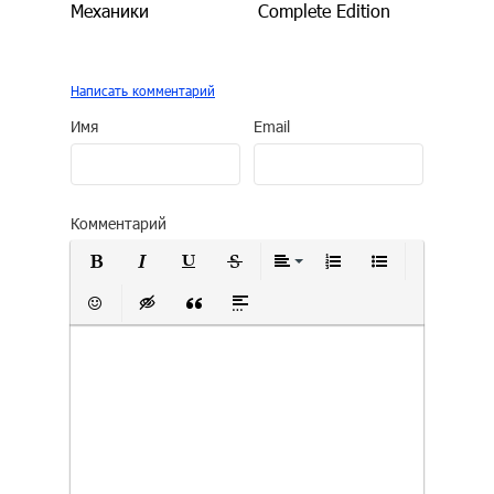
Механики
Complete Edition
Написать комментарий
Имя
Email
Комментарий
Полужирный
Курсив
Подчеркнутый
Зачеркнутый
Выравнивание
Нумерованный сп
Маркирован
Вставить смайлик
Вставка скрытого текста
Вставка цитаты
Вставка спойлера