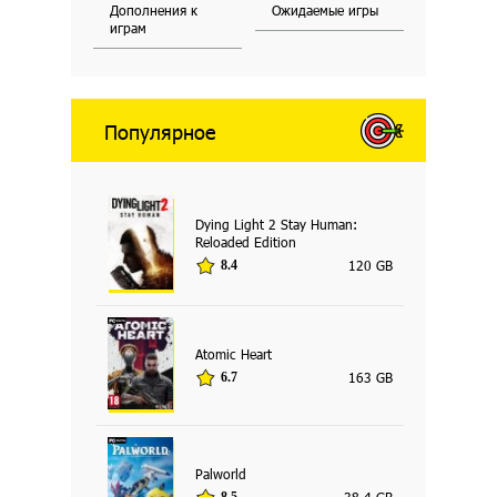
Дополнения к
Ожидаемые игры
играм
Популярное
Dying Light 2 Stay Human:
Reloaded Edition
120 GB
8.4
Atomic Heart
163 GB
6.7
Palworld
38.4 GB
8.5