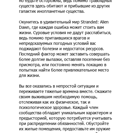
но будьте осторожны, ведь помимо травоядных
существ здесь обитают и прибывшие из других
галактик инопланетные существа.
Окунитесь в удивительный мир Stranded: Alien
Dawn, где каждая ошибка может стоить вам
жизни. Суровые условия не дадут расслабиться,
ведь помимо притаившихся врагов и
непредсказуемых погодных условий вас
поджидают болезни и недостаток ресурсов.
Последний фактор может заставить совершать
более долгие вылазки, оставляя поселение без
присмотра, или постоянно менять локацию в
попытках найти более привлекательное место
для жизни.
Вы все оказались в непростой ситуации и
переживаете тяжелые времена вместе. Окажите
своим выжившим необходимую помощь,
отслеживая как их физическое, так и
психологическое здоровье. Каждый член
сообщества обладает уникальным характером и
предысторией, которую потребуется учитывать
при распределении обязанностей. Обустройте
их жилые помещения, предоставьте им оружие