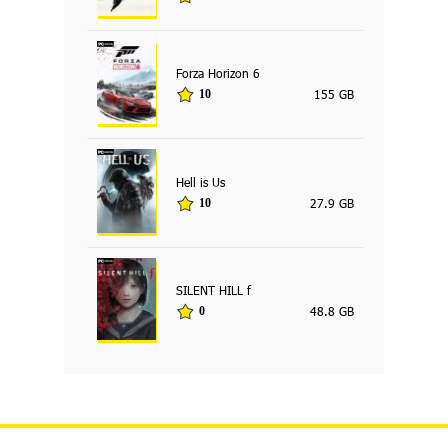
Forza Horizon 6
155 GB
10
Hell is Us
27.9 GB
10
SILENT HILL f
48.8 GB
0