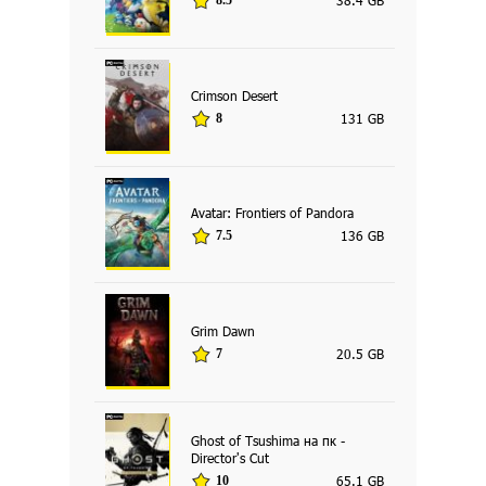
Crimson Desert
131 GB
8
Avatar: Frontiers of Pandora
136 GB
7.5
Grim Dawn
20.5 GB
7
Ghost of Tsushima на пк -
Director's Cut
65.1 GB
10