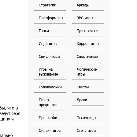
Стратегии
Аркады
Платформеры
RPG игры
Гонки
Приключения
Инди игры
Хоррор игры
Симуляторы
Спортивные
Игры на
Логические
выживание
игры
Головоломки
Квесты
Поиск
Драки
предметов
бы, что в
ведут себя
Про зомби
Песочницы
кцину и
Онлайн игры
Стелс игры
мально