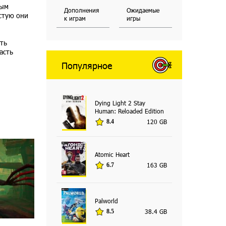
вым
Дополнения
Ожидаемые
стую они
к играм
игры
ть
асть
Популярное
Dying Light 2 Stay
Human: Reloaded Edition
120 GB
8.4
Atomic Heart
163 GB
6.7
Palworld
38.4 GB
8.5