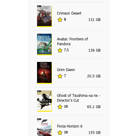
Crimson Desert
131 GB
8
Avatar: Frontiers of
Pandora
136 GB
7.5
Grim Dawn
20.5 GB
7
Ghost of Tsushima на пк -
Director's Cut
65.1 GB
10
Forza Horizon 6
155 GB
10