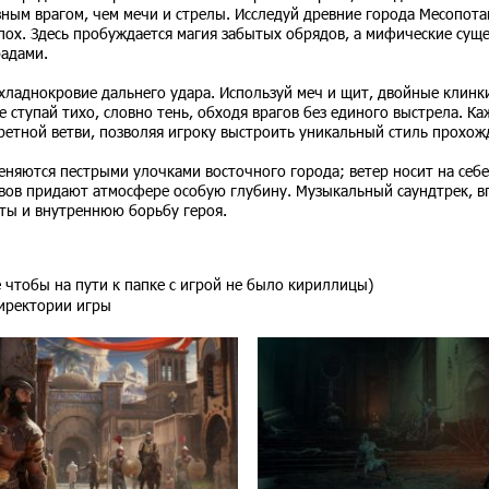
ным врагом, чем мечи и стрелы. Исследуй древние города Месопота
ох. Здесь пробуждается магия забытых обрядов, а мифические суще
радами.
 хладнокровие дальнего удара. Используй меч и щит, двойные клинк
 ступай тихо, словно тень, обходя врагов без единого выстрела. К
ретной ветви, позволяя игроку выстроить уникальный стиль прохож
няются пестрыми улочками восточного города; ветер носит на себе
евов придают атмосфере особую глубину. Музыкальный саундтрек, 
аты и внутреннюю борьбу героя.
е чтобы на пути к папке с игрой не было кириллицы)
директории игры