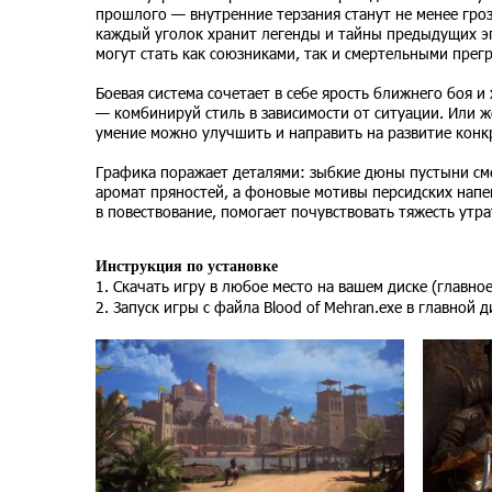
прошлого — внутренние терзания станут не менее гроз
каждый уголок хранит легенды и тайны предыдущих эп
могут стать как союзниками, так и смертельными прег
Боевая система сочетает в себе ярость ближнего боя и
— комбинируй стиль в зависимости от ситуации. Или же
умение можно улучшить и направить на развитие конк
Графика поражает деталями: зыбкие дюны пустыни сме
аромат пряностей, а фоновые мотивы персидских нап
в повествование, помогает почувствовать тяжесть утр
Инструкция по установке
1. Скачать игру в любое место на вашем диске (главно
2. Запуск игры с файла Blood of Mehran.exe в главной 