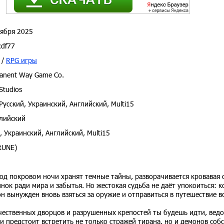
ября 2025
cdf77
/
RPG игры
anent Way Game Co.
Studios
Русский, Украинский, Английский, Multi15
лийский
, Украинский, Английский, Multi15
RUNE)
под покровом ночи хранят темные тайны, разворачивается кровавая с
нок ради мира и забытья. Но жестокая судьба не даёт упокоиться: к
он вынужден вновь взяться за оружие и отправиться в путешествие в
чественных дворцов и разрушенных крепостей ты будешь идти, вед
и предстоит встретить не только стражей тирана, но и демонов соб