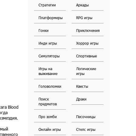
Стратегии
Аркады
Платформеры
RPG игры
Гонки
Приключения
Инди игры
Хоррор игры
Симуляторы
Спортивные
Игры на
Логические
выживание
игры
Головоломки
Квесты
Поиск
Драки
предметов
ага Blood
огда
Про зомби
Песочницы
озмездия.
омый
Онлайн игры
Стелс игры
ственного