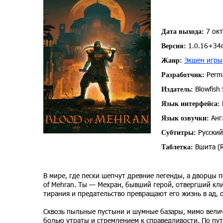
7 окт
Дата выхода:
1.0.16+34
Версия:
Экшен игры
Жанр:
Perm
Разработчик:
Blowfish 
Издатель:
Язык интерфейса:
Анг
Язык озвучки:
Русский
Субтитры:
Вшита (
Таблетка:
В мире, где пески шепчут древние легенды, а дворцы 
of Mehran. Ты — Мехран, бывший герой, отвергший кли
тирания и предательство превращают его жизнь в ад, 
Сквозь пыльные пустыни и шумные базары, мимо вели
болью утраты и стремлением к справедливости. По пут