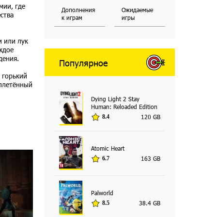
мии, где
Дополнения
Ожидаемые
ства
к играм
игры
и или лук
аждое
дения.
Популярное
 горький
вплетённый
Dying Light 2 Stay
Human: Reloaded Edition
120 GB
8.4
Atomic Heart
163 GB
6.7
Palworld
38.4 GB
8.5