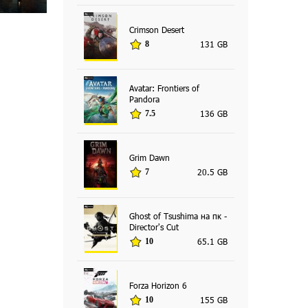
Crimson Desert
131 GB
8
Avatar: Frontiers of
Pandora
136 GB
7.5
Grim Dawn
20.5 GB
7
Ghost of Tsushima на пк -
Director's Cut
65.1 GB
10
Forza Horizon 6
155 GB
10