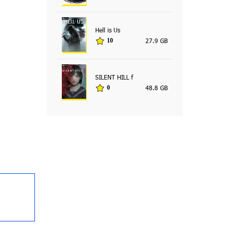
Hell is Us
27.9 GB
10
SILENT HILL f
48.8 GB
0