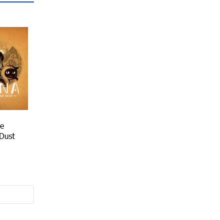
e
Dust