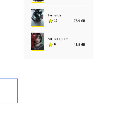
Hell is Us
27.9 GB
10
SILENT HILL f
48.8 GB
0