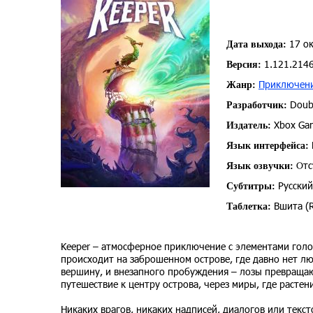
17 ок
Дата выхода:
1.121.2146
Версия:
Приключен
Жанр:
Doubl
Разработчик:
Xbox Gam
Издатель:
Язык интерфейса:
Отс
Язык озвучки:
Русский
Субтитры:
Вшита (
Таблетка:
Keeper – атмосферное приключение с элементами голо
происходит на заброшенном острове, где давно нет люд
вершину, и внезапного пробуждения – лозы превращают
путешествие к центру острова, через миры, где растен
Никаких врагов, никаких надписей, диалогов или текст