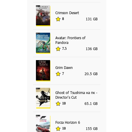
Crimson Desert
131 GB
8
Avatar: Frontiers of
Pandora
136 GB
7.5
Grim Dawn
20.5 GB
7
Ghost of Tsushima на пк -
Director's Cut
65.1 GB
10
Forza Horizon 6
155 GB
10