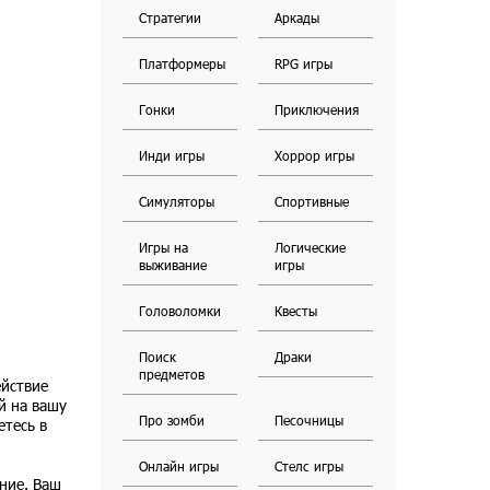
Стратегии
Аркады
Платформеры
RPG игры
Гонки
Приключения
Инди игры
Хоррор игры
Симуляторы
Спортивные
Игры на
Логические
выживание
игры
Головоломки
Квесты
Поиск
Драки
предметов
ействие
й на вашу
Про зомби
Песочницы
етесь в
Онлайн игры
Стелс игры
ение. Ваш