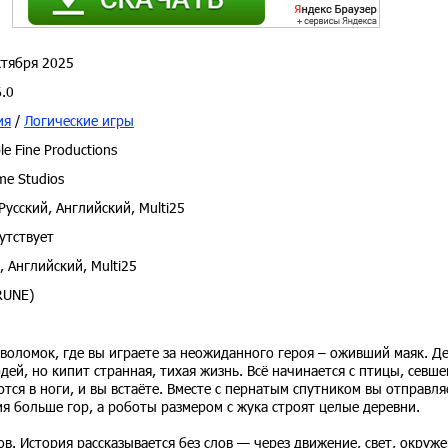
тября 2025
.0
ия
/
Логические игры
e Fine Productions
e Studios
Русский, Английский, Multi25
утствует
, Английский, Multi25
RUNE)
воломок, где вы играете за неожиданного героя – оживший маяк. Д
ей, но кипит странная, тихая жизнь. Всё начинается с птицы, севше
ся в ноги, и вы встаёте. Вместе с пернатым спутником вы отправля
ия больше гор, а роботы размером с жука строят целые деревни.
ов. История рассказывается без слов — через движение, свет, окруж