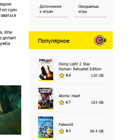
 миром
Дополнения
Ожидаемые
 из сцен
к играм
игры
таваться
а. Или
а делает
Популярное
ружба
Dying Light 2 Stay
Human: Reloaded Edition
120 GB
8.4
Atomic Heart
163 GB
6.7
Palworld
38.4 GB
8.5