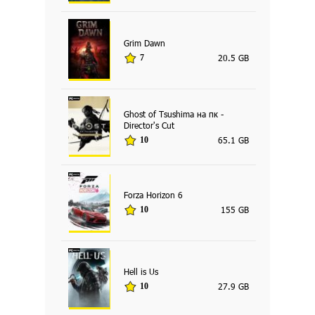
Grim Dawn
20.5 GB
7
Ghost of Tsushima на пк -
Director's Cut
65.1 GB
10
Forza Horizon 6
155 GB
10
Hell is Us
27.9 GB
10