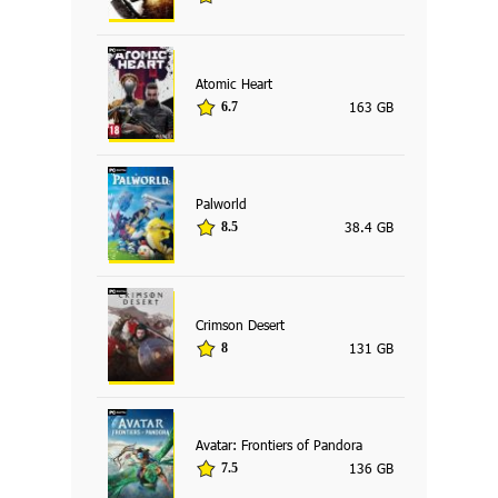
Atomic Heart
163 GB
6.7
Palworld
38.4 GB
8.5
Crimson Desert
131 GB
8
Avatar: Frontiers of Pandora
136 GB
7.5