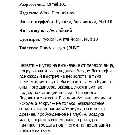
Camel 101
Разработчик:
Wired Productions
Издатель:
Русский, Английский, Multi10
Язык интерфейса:
Английский
Язык озвучки:
Русский, Английский, Multi10
Субтитры:
Присутствует (RUNE)
Таблетка:
Beneath – шутер на выживание от первого лица,
погружающий вас в ледяную бездну Лавкрафта,
где каждый выстрел на вес золота, а тьма
шепчет прямо в ухо. Вы играете за Ноа Куинна,
опытного дайвера, оказавшегося в руинах
подводной станции посреди Северного
Ледовитого океана. Его дочь больна, время на
исходе, а вокруг – не только безжалостные
солдаты корпорации «Омниум», но и нечто
древнее, пробуждённое из глубин. Воздуха
мало, патронов ещё меньше, а рассудок
начинает трещать под гнётом галлюцинаций и
шёпота из тьмы.