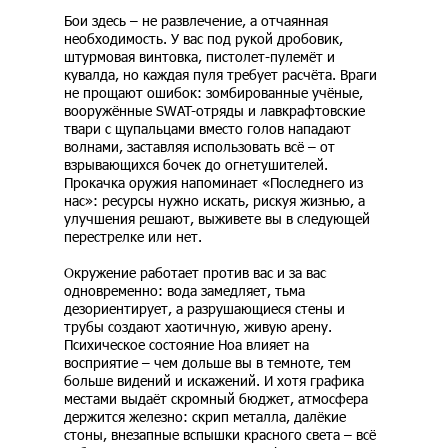
Бои здесь – не развлечение, а отчаянная
необходимость. У вас под рукой дробовик,
штурмовая винтовка, пистолет-пулемёт и
кувалда, но каждая пуля требует расчёта. Враги
не прощают ошибок: зомбированные учёные,
вооружённые SWAT-отряды и лавкрафтовские
твари с щупальцами вместо голов нападают
волнами, заставляя использовать всё – от
взрывающихся бочек до огнетушителей.
Прокачка оружия напоминает «Последнего из
нас»: ресурсы нужно искать, рискуя жизнью, а
улучшения решают, выживете вы в следующей
перестрелке или нет.
Окружение работает против вас и за вас
одновременно: вода замедляет, тьма
дезориентирует, а разрушающиеся стены и
трубы создают хаотичную, живую арену.
Психическое состояние Ноа влияет на
восприятие – чем дольше вы в темноте, тем
больше видений и искажений. И хотя графика
местами выдаёт скромный бюджет, атмосфера
держится железно: скрип металла, далёкие
стоны, внезапные вспышки красного света – всё