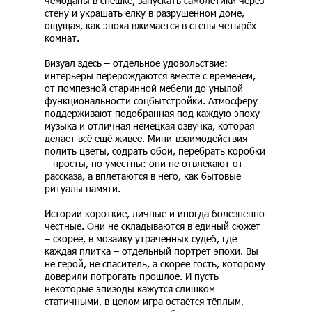
чемоданы в спешке, запускать самолётики через
стену и украшать ёлку в разрушенном доме,
ощущая, как эпоха вжимается в стены четырёх
комнат.
Визуал здесь – отдельное удовольствие:
интерьеры перерождаются вместе с временем,
от помпезной старинной мебели до унылой
функциональности соцбытстройки. Атмосферу
поддерживают подобранная под каждую эпоху
музыка и отличная немецкая озвучка, которая
делает всё ещё живее. Мини-взаимодействия –
полить цветы, содрать обои, перебрать коробки
– просты, но уместны: они не отвлекают от
рассказа, а вплетаются в него, как бытовые
ритуалы памяти.
Истории короткие, личные и иногда болезненно
честные. Они не складываются в единый сюжет
– скорее, в мозаику утраченных судеб, где
каждая плитка – отдельный портрет эпохи. Вы
не герой, не спаситель, а скорее гость, которому
доверили потрогать прошлое. И пусть
некоторые эпизоды кажутся слишком
статичными, в целом игра остаётся тёплым,