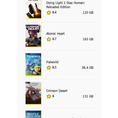
Dying Light 2 Stay Human:
Reloaded Edition
120 GB
8.4
Atomic Heart
163 GB
6.7
Palworld
38.4 GB
8.5
Crimson Desert
131 GB
8