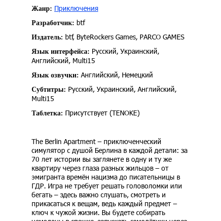
Приключения
Жанр:
btf
Разработчик:
btf, ByteRockers Games, PARCO GAMES
Издатель:
Русский, Украинский,
Язык интерфейса:
Английский, Multi15
Английский, Немецкий
Язык озвучки:
Русский, Украинский, Английский,
Субтитры:
Multi15
Присутствует (TENOKE)
Таблетка:
The Berlin Apartment – приключенческий
симулятор с душой Берлина в каждой детали: за
70 лет истории вы заглянете в одну и ту же
квартиру через глаза разных жильцов – от
эмигранта времён нацизма до писательницы в
ГДР. Игра не требует решать головоломки или
бегать – здесь важно слушать, смотреть и
прикасаться к вещам, ведь каждый предмет –
ключ к чужой жизни. Вы будете собирать