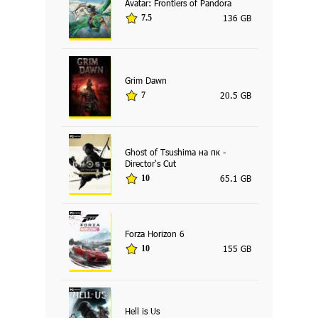
Avatar: Frontiers of Pandora
136 GB
7.5
Grim Dawn
20.5 GB
7
Ghost of Tsushima на пк -
Director's Cut
65.1 GB
10
Forza Horizon 6
155 GB
10
Hell is Us