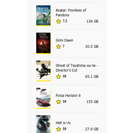
Avatar: Frontiers of
Pandora
136 GB
7.5
Grim Dawn
20.5 GB
7
Ghost of Tsushima на пк -
Director's Cut
65.1 GB
10
Forza Horizon 6
155 GB
10
Hell is Us
27.9 GB
10