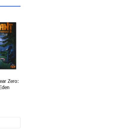
ear Zero:
 Eden