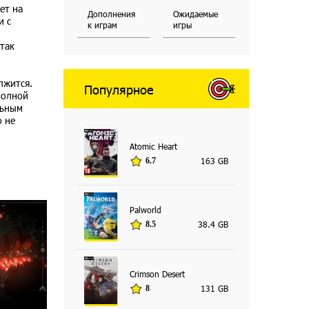
ет на
Дополнения
Ожидаемые
и с
к играм
игры
 так
лжится.
Популярное
полной
льным
о не
Atomic Heart
163 GB
6.7
Palworld
38.4 GB
8.5
Crimson Desert
131 GB
8