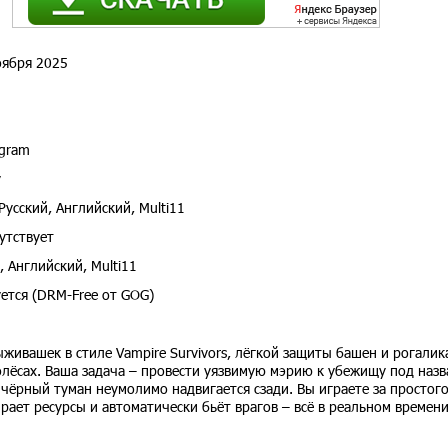
ября 2025
gram
y
Русский, Английский, Multi11
утствует
, Английский, Multi11
ется (DRM-Free от GOG)
живашек в стиле Vampire Survivors, лёгкой защиты башен и рогалика
колёсах. Ваша задача – провести уязвимую мэрию к убежищу под наз
а чёрный туман неумолимо надвигается сзади. Вы играете за простог
рает ресурсы и автоматически бьёт врагов – всё в реальном времени