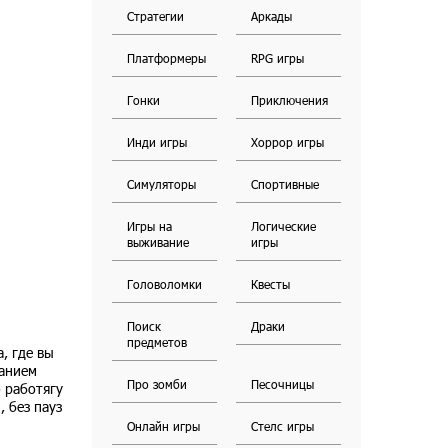
Стратегии
Аркады
Платформеры
RPG игры
Гонки
Приключения
Инди игры
Хоррор игры
Симуляторы
Спортивные
Игры на
Логические
выживание
игры
Головоломки
Квесты
Поиск
Драки
предметов
, где вы
ванием
Про зомби
Песочницы
о работягу
, без пауз
Онлайн игры
Стелс игры