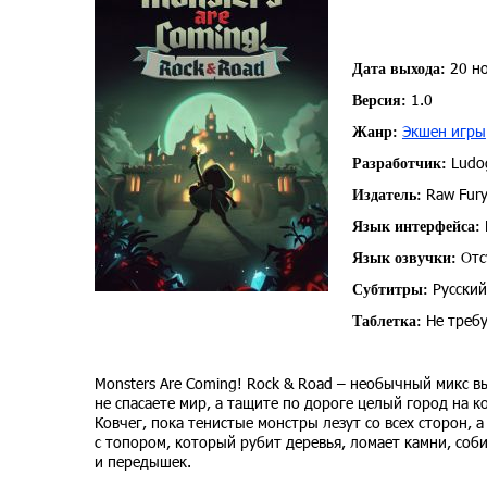
20 но
Дата выхода:
1.0
Версия:
Экшен игры
Жанр:
Ludo
Разработчик:
Raw Fur
Издатель:
Язык интерфейса:
Отс
Язык озвучки:
Русский
Субтитры:
Не требу
Таблетка:
Monsters Are Coming! Rock & Road – необычный микс вы
не спасаете мир, а тащите по дороге целый город на 
Ковчег, пока тенистые монстры лезут со всех сторон, 
с топором, который рубит деревья, ломает камни, соби
и передышек.