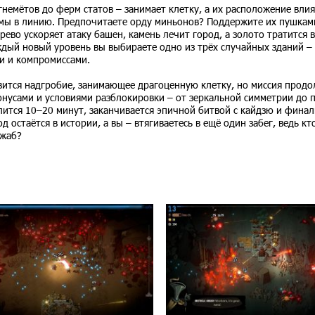
гнемётов до ферм статов – занимает клетку, а их расположение влия
мы в линию. Предпочитаете орду миньонов? Поддержите их пушкам
ево ускоряет атаку башен, камень лечит город, а золото тратится в
аждый новый уровень вы выбираете одно из трёх случайных зданий –
ми и компромиссами.
вится надгробие, занимающее драгоценную клетку, но миссия продо
онусами и условиями разблокировки – от зеркальной симметрии до 
 длится 10–20 минут, заканчивается эпичной битвой с кайдзю и фина
 остаётся в истории, а вы – втягиваетесь в ещё один забег, ведь кт
 жаб?