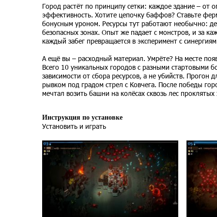
Город растёт по принципу сетки: каждое здание – от о
эффективность. Хотите цепочку баффов? Ставьте фер
бонусным уроном. Ресурсы тут работают необычно: дер
безопасных зонах. Опыт же падает с монстров, и за к
каждый забег превращается в эксперимент с синергия
А ещё вы – расходный материал. Умрёте? На месте поя
Всего 10 уникальных городов с разными стартовыми б
зависимости от сбора ресурсов, а не убийств. Прогон
рывком под градом стрел с Ковчега. После победы город
мечтал возить башни на колёсах сквозь лес проклятых
Инструкция по установке
Установить и играть