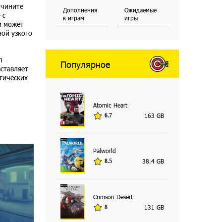
 чините
Дополнения
Ожидаемые
 с
к играм
игры
м может
ной узкого
п
Популярное
ставляет
атических
Atomic Heart
163 GB
6.7
Palworld
38.4 GB
8.5
Crimson Desert
131 GB
8