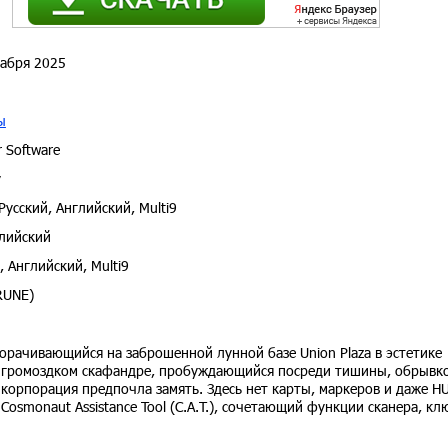
абря 2025
ы
 Software
y
Русский, Английский, Multi9
лийский
, Английский, Multi9
RUNE)
ворачивающийся на заброшенной лунной базе Union Plaza в эстетике
в громоздком скафандре, пробуждающийся посреди тишины, обрывк
корпорация предпочла замять. Здесь нет карты, маркеров и даже H
Cosmonaut Assistance Tool (C.A.T.), сочетающий функции сканера, кл