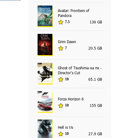
Avatar: Frontiers of
Pandora
136 GB
7.5
Grim Dawn
20.5 GB
7
Ghost of Tsushima на пк -
Director's Cut
65.1 GB
10
Forza Horizon 6
155 GB
10
Hell is Us
27.9 GB
10