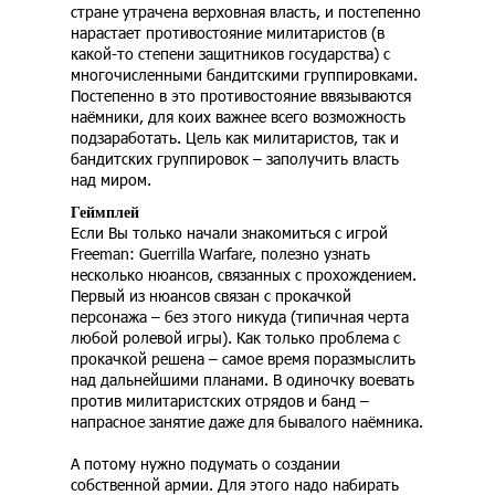
стране утрачена верховная власть, и постепенно
нарастает противостояние милитаристов (в
какой-то степени защитников государства) с
многочисленными бандитскими группировками.
Постепенно в это противостояние ввязываются
наёмники, для коих важнее всего возможность
подзаработать. Цель как милитаристов, так и
бандитских группировок – заполучить власть
над миром.
Геймплей
Если Вы только начали знакомиться с игрой
Freeman: Guerrilla Warfare, полезно узнать
несколько нюансов, связанных с прохождением.
Первый из нюансов связан с прокачкой
персонажа – без этого никуда (типичная черта
любой ролевой игры). Как только проблема с
прокачкой решена – самое время поразмыслить
над дальнейшими планами. В одиночку воевать
против милитаристских отрядов и банд –
напрасное занятие даже для бывалого наёмника.
А потому нужно подумать о создании
собственной армии. Для этого надо набирать