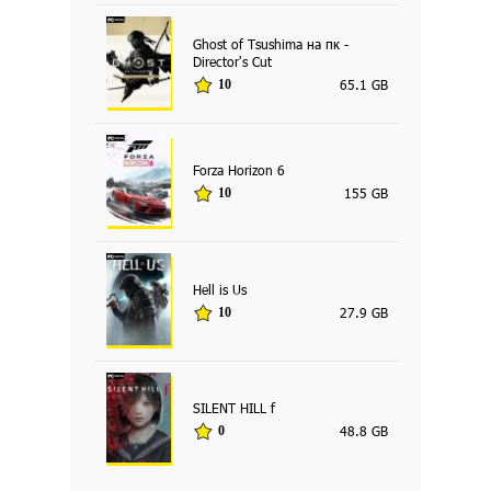
Ghost of Tsushima на пк -
Director's Cut
65.1 GB
10
Forza Horizon 6
155 GB
10
Hell is Us
27.9 GB
10
SILENT HILL f
48.8 GB
0