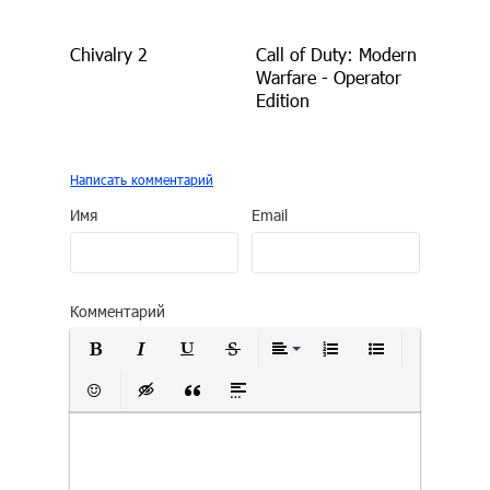
Chivalry 2
Call of Duty: Modern
Warfare - Operator
Edition
Написать комментарий
Имя
Email
Комментарий
Полужирный
Курсив
Подчеркнутый
Зачеркнутый
Выравнивание
Нумерованный сп
Маркирован
Вставить смайлик
Вставка скрытого текста
Вставка цитаты
Вставка спойлера