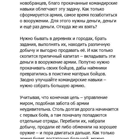
новобранцев, благо прокачанные командирские
навыки облегчают эту задачу. Как только
сформируется армия, самое время позаботиться
о вооружении. Для этого нужны деньги, деньги
и ещё раз деньги. Откуда же их взять?
Нужно бывать в деревнях и городах, брать
задания, выполнять их, находить различную
добычу и выгодно продавать её. И как только
скопится приличный капитал – вкладывать эти
деньги в вооружение армии. Попутно нужно
прокачивать своих бойцов, дабы наёмники
превратились в поистине матёрых бойцов.
Заодно улучшайте командирские навыки –
нужно собрать большую армию.
Учитывая, что конечная цель – управление
миром, подобная забота об армии
неудивительна. Столь долгая дорога начинается
с первых боёв, а там поначалу попадаются
отдельные отряды. Перебили их, набрали
добычу, продали её либо обменяли на хорошее
оружие – и пора двигаться дальше. Как только
армия будет достаточно большой, можно