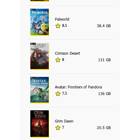
Palworld
38.4 GB
8.5
Crimson Desert
131 GB
8
Avatar: Frontiers of Pandora
136 GB
7.5
Grim Dawn
20.5 GB
7