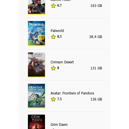
163 GB
6.7
Palworld
38.4 GB
8.5
Crimson Desert
131 GB
8
Avatar: Frontiers of Pandora
136 GB
7.5
Grim Dawn