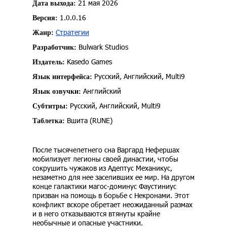
21 мая 2026
Дата выхода:
1.0.0.16
Версия:
Стратегии
Жанр:
Bulwark Studios
Разработчик:
Kasedo Games
Издатель:
Русский, Английский, Multi9
Язык интерфейса:
Английский
Язык озвучки:
Русский, Английский, Multi9
Субтитры:
Вшита (RUNE)
Таблетка:
После тысячелетнего сна Варгард Нефершах
мобилизует легионы своей династии, чтобы
сокрушить чужаков из Адептус Механикус,
незаметно для нее заселивших ее мир. На другом
конце галактики магос-доминус Фаустиниус
призван на помощь в борьбе с Некронами. Этот
конфликт вскоре обретает неожиданный размах
и в него отказываются втянуты крайне
необычные и опасные участники.