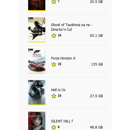
20.5 GB
7
Ghost of Tsushima на пк -
Director's Cut
65.1 GB
10
Forza Horizon 6
155 GB
10
Hell is Us
27.9 GB
10
SILENT HILL f
48.8 GB
0