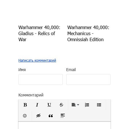
Warhammer 40,000:
Warhammer 40,000:
Gladius - Relics of
Mechanicus -
War
Omnissiah Edition
Написать комментарий
Имя
Email
Комментарий
Полужирный
Курсив
Подчеркнутый
Зачеркнутый
Выравнивание
Нумерованный сп
Маркирован
Вставить смайлик
Вставка скрытого текста
Вставка цитаты
Вставка спойлера