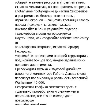
собирайте важные ресурсы и управляйте ими.
Играя за Механикуса, вы постараетесь опередить
глобальное пробуждение династии Санхотепов
и разгромить ее бессмертные легионы,
играя за Некронов — защитить гробницы своего
народа и сокрушить гадких чужаков.
Выставляйте в бой и улучшайте лидеров
техножрецов в роли магос-доминуса
Фаустиниуса, или создавайте собственную свиту
из
аристократов-Некронов, играя за Варгард
Нефершах.
Управляйте гарнизонами на своей территории и
подбирайте бойцов под каждое задание из их
немалого ассортимента.
Превосходная музыка и звуковой дизайн от
известного композитора Гийома Давида снова
перенесут вас в мрачную реальность вселенной
Warhammer 40 000.
Невероятная графика сочетается здесь с
тщательно проработанным окружением и
персонажами, все это на выходе дает
потрясающе
проработанный мир.