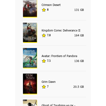
Crimson Desert
131 GB
8
Kingdom Come: Deliverance II
164 GB
7.8
Avatar: Frontiers of Pandora
136 GB
7.5
Grim Dawn
20.5 GB
7
Ghost of Tsushima на пк -