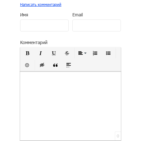
Написать комментарий
Имя
Email
Комментарий
Полужирный
Курсив
Подчеркнутый
Зачеркнутый
Выравнивание
Нумерованный сп
Маркирован
Вставить смайлик
Вставка скрытого текста
Вставка цитаты
Вставка спойлера
0