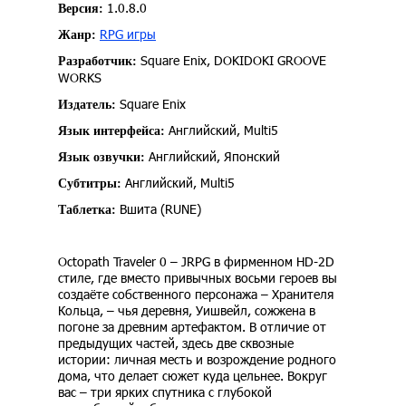
1.0.8.0
Версия:
RPG игры
Жанр:
Square Enix, DOKIDOKI GROOVE
Разработчик:
WORKS
Square Enix
Издатель:
Английский, Multi5
Язык интерфейса:
Английский, Японский
Язык озвучки:
Английский, Multi5
Субтитры:
Вшита (RUNE)
Таблетка:
Octopath Traveler 0 – JRPG в фирменном HD-2D
стиле, где вместо привычных восьми героев вы
создаёте собственного персонажа – Хранителя
Кольца, – чья деревня, Уишвейл, сожжена в
погоне за древним артефактом. В отличие от
предыдущих частей, здесь две сквозные
истории: личная месть и возрождение родного
дома, что делает сюжет куда цельнее. Вокруг
вас – три ярких спутника с глубокой