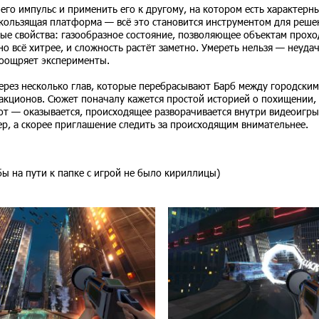
его импульс и применить его к другому, на котором есть характерн
кользящая платформа — всё это становится инструментом для реше
е свойства: газообразное состояние, позволяющее объектам прохо
но всё хитрее, и сложность растёт заметно. Умереть нельзя — неуда
поощряет эксперименты.
через несколько глав, которые перебрасывают Барб между городски
акционов. Сюжет поначалу кажется простой историей о похищении, 
 — оказывается, происходящее разворачивается внутри видеоигры,
р, а скорее приглашение следить за происходящим внимательнее.
бы на пути к папке с игрой не было кириллицы)