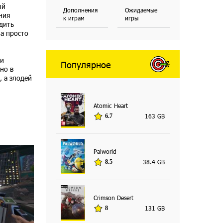
ый
Дополнения
Ожидаемые
ния
к играм
игры
дить
ча просто
ми
Популярное
но в
 а злодей
Atomic Heart
163 GB
6.7
Palworld
38.4 GB
8.5
Crimson Desert
131 GB
8