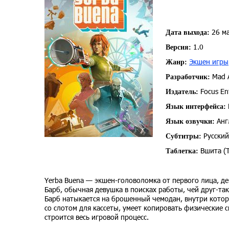
26 ма
Дата выхода:
1.0
Версия:
Экшен игры
Жанр:
Mad 
Разработчик:
Focus En
Издатель:
Язык интерфейса:
Анг
Язык озвучки:
Русский
Субтитры:
Вшита (
Таблетка:
Yerba Buena — экшен-головоломка от первого лица, де
Барб, обычная девушка в поисках работы, чей друг-та
Барб натыкается на брошенный чемодан, внутри кото
со слотом для кассеты, умеет копировать физические 
строится весь игровой процесс.