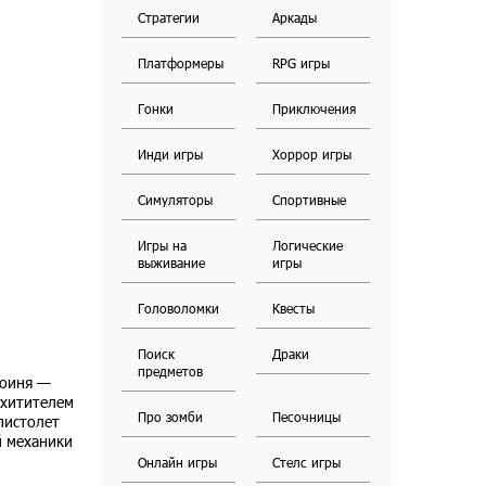
Стратегии
Аркады
Платформеры
RPG игры
Гонки
Приключения
Инди игры
Хоррор игры
Симуляторы
Спортивные
Игры на
Логические
выживание
игры
Головоломки
Квесты
Поиск
Драки
предметов
роиня —
охитителем
Про зомби
Песочницы
пистолет
й механики
Онлайн игры
Стелс игры