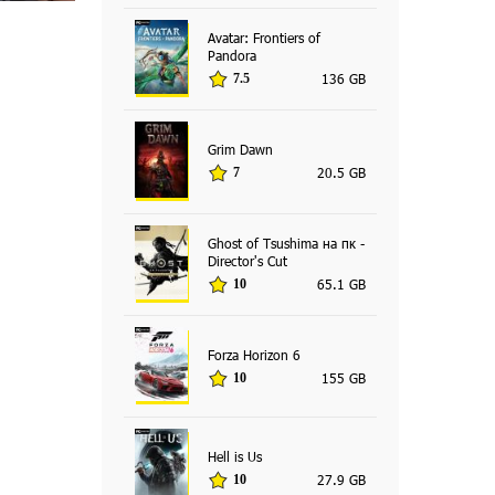
Avatar: Frontiers of
Pandora
136 GB
7.5
Grim Dawn
20.5 GB
7
Ghost of Tsushima на пк -
Director's Cut
65.1 GB
10
Forza Horizon 6
155 GB
10
Hell is Us
27.9 GB
10