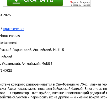
я 2026
/
Приключения
About Pandas
tertainment
Русский, Украинский, Английский, Multi15
лийский
, Украинский, Английский, Multi15
TENOKE)
йствие которого разворачивается в Сан-Франциско 70-х. Главная ге
ксист Рассел оказывается похищен байкерской бандой. В погоне за п
рого — Осциллятор. Этот прибор, внешне напоминающий радарный 
свойства объектов и переносить их на другие — и именно вокруг это