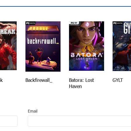
ak
Backfirewall_
Batora: Lost
GYLT
Haven
Email