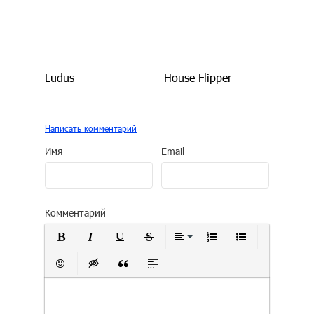
Ludus
House Flipper
Написать комментарий
Имя
Email
Комментарий
Полужирный
Курсив
Подчеркнутый
Зачеркнутый
Выравнивание
Нумерованный сп
Маркирован
Вставить смайлик
Вставка скрытого текста
Вставка цитаты
Вставка спойлера