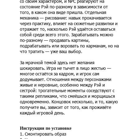
со своим характером, и NPC реагируют на
состояние Рэй по-разному в зависимости от
того, в каком она виде пришла. Отдельная
механика — рисование: навык прокачивается
через практику, влияет на сюжетные развилки и
отражает то, насколько Рэй удаётся оставаться
собой среди всего этого. Зарабатывать можно
по-разному — продавать картины,
подрабатывать или воровать по карманам, но на
что тратить — уже ваш выбор.
За мрачной темой здесь нет желания
шокировать. Игра не тычет в лицо жестью —
многое остаётся за кадром, и игрок сам
додумывает. Отношения между персонажами
живые и неровные, особенно между Рэй и
сестрой: трогательные моменты соседствуют с
такими репликами, что смеёшься и морщишься
одновременно. Концовок несколько, и то, какую
получите вы, зависит от того, как проживёте
каждый игровой день.
Инструкция по установке
1. Смонтировать образ