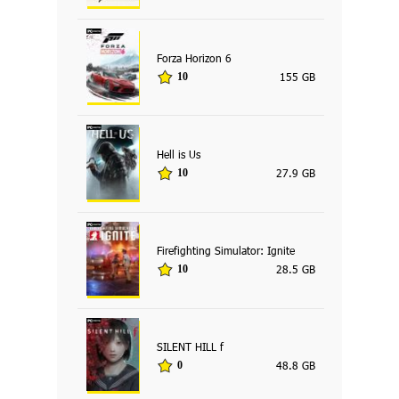
Forza Horizon 6
155 GB
10
Hell is Us
27.9 GB
10
Firefighting Simulator: Ignite
28.5 GB
10
SILENT HILL f
48.8 GB
0