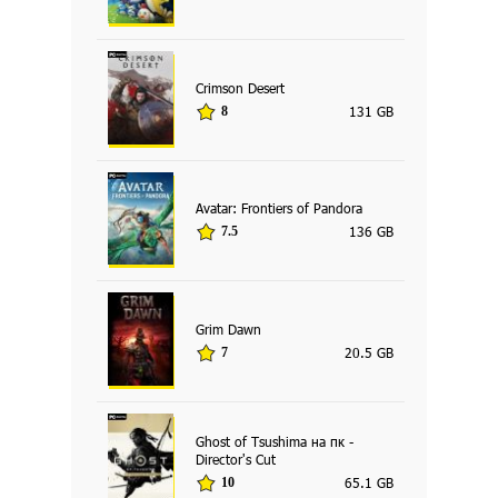
Crimson Desert
131 GB
8
Avatar: Frontiers of Pandora
136 GB
7.5
Grim Dawn
20.5 GB
7
Ghost of Tsushima на пк -
Director's Cut
65.1 GB
10