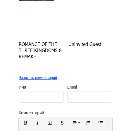
ROMANCE OF THE
Uninvited Guest
THREE KINGDOMS 8
REMAKE
Написать комментарий
Имя
Email
Комментарий
Полужирный
Курсив
Подчеркнутый
Зачеркнутый
Выравнивание
Нумерованный сп
Маркирован