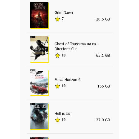
Grim Dawn
20.5 GB
7
Ghost of Tsushima на пк -
Director's Cut
65.1 GB
10
Forza Horizon 6
155 GB
10
Hell is Us
27.9 GB
10