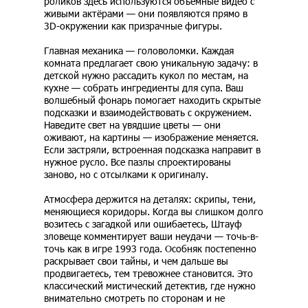
роликов здесь используются объёмные видео с
живыми актёрами — они появляются прямо в
3D-окружении как призрачные фигуры.
Главная механика — головоломки. Каждая
комната предлагает свою уникальную задачу: в
детской нужно рассадить кукол по местам, на
кухне — собрать ингредиенты для супа. Ваш
волшебный фонарь помогает находить скрытые
подсказки и взаимодействовать с окружением.
Наведите свет на увядшие цветы — они
оживают, на картины — изображение меняется.
Если застряли, встроенная подсказка направит в
нужное русло. Все пазлы спроектированы
заново, но с отсылками к оригиналу.
Атмосфера держится на деталях: скрипы, тени,
меняющиеся коридоры. Когда вы слишком долго
возитесь с загадкой или ошибаетесь, Штауф
зловеще комментирует ваши неудачи — точь-в-
точь как в игре 1993 года. Особняк постепенно
раскрывает свои тайны, и чем дальше вы
продвигаетесь, тем тревожнее становится. Это
классический мистический детектив, где нужно
внимательно смотреть по сторонам и не