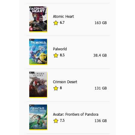
Atomic Heart
163 GB
6.7
Palworld
38.4 GB
8.5
Crimson Desert
131 GB
8
Avatar: Frontiers of Pandora
136 GB
7.5