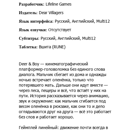
Lifeline Games
Разработчик:
Dear Villagers
Издатель:
Русский, Английский, Multi12
Язык интерфейса:
Отсутствует
Язык озвучки:
Русский, Английский, Multi12
Субтитры:
Вшита (RUNE)
Таблетка:
Deer & Boy — кинематографический
платформер-головоломка без единого слова
диалога. Мальчик сбегает из дома и однажды
ночью встречает оленёнка, только что
потерявшего мать. Дальше они идут вместе —
через леса, пещеры и всё, что встаёт у них на
пути. История рассказывается через анимацию,
звук и окружение: как мальчик сгибается под
весом оленёнка в рюкзаке, как они то и дело
оглядываются друг на друга — всё это работает
без слов и работает хорошо.
Геймплей линейный: движение почти всегда в