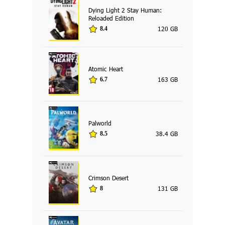
Dying Light 2 Stay Human:
Reloaded Edition
120 GB
8.4
Atomic Heart
163 GB
6.7
Palworld
38.4 GB
8.5
Crimson Desert
131 GB
8