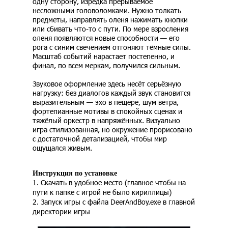
одну сторону, изредка прерываемое
несложными головоломками. Нужно толкать
предметы, направлять оленя нажимать кнопки
или сбивать что-то с пути. По мере взросления
оленя появляются новые способности — его
рога с синим свечением отгоняют тёмные силы.
Масштаб событий нарастает постепенно, и
финал, по всем меркам, получился сильным.
Звуковое оформление здесь несёт серьёзную
нагрузку: без диалогов каждый звук становится
выразительным — эхо в пещере, шум ветра,
фортепианные мотивы в спокойных сценах и
тяжёлый оркестр в напряжённых. Визуально
игра стилизованная, но окружение прорисовано
с достаточной детализацией, чтобы мир
ощущался живым.
Инструкция по установке
1. Скачать в удобное место (главное чтобы на
пути к папке с игрой не было кириллицы)
2. Запуск игры с файла DeerAndBoy.exe в главной
директории игры