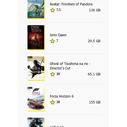
Avatar: Frontiers of Pandora
136 GB
7.5
Grim Dawn
20.5 GB
7
Ghost of Tsushima на пк -
Director's Cut
65.1 GB
10
Forza Horizon 6
155 GB
10
Hell is Us