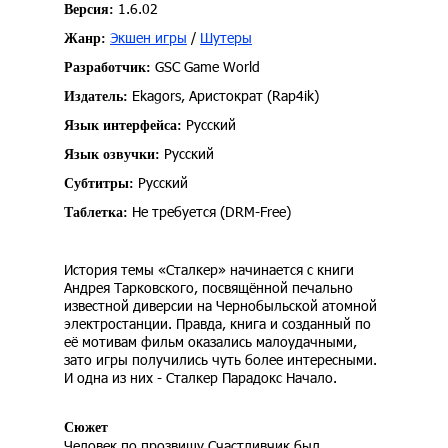
1.6.02
Версия:
Экшен игры
/
Шутеры
Жанр:
GSC Game World
Разработчик:
Ekagors, Аристократ (Rap4ik)
Издатель:
Русский
Язык интерфейса:
Русский
Язык озвучки:
Русский
Субтитры:
Не требуется (DRM-Free)
Таблетка:
История темы «Сталкер» начинается с книги
Андрея Тарковского, посвящённой печально
известной диверсии на Чернобыльской атомной
электростанции. Правда, книга и созданный по
её мотивам фильм оказались малоудачными,
зато игры получились чуть более интересными.
И одна из них - Сталкер Парадокс Начало.
Сюжет
Человек по прозвищу Счастливчик был