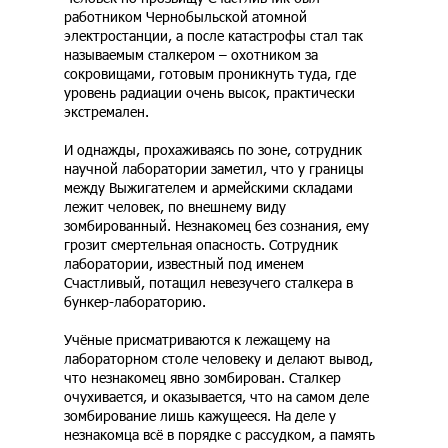
работником Чернобыльской атомной
электростанции, а после катастрофы стал так
называемым сталкером – охотником за
сокровищами, готовым проникнуть туда, где
уровень радиации очень высок, практически
экстремален.
И однажды, прохаживаясь по зоне, сотрудник
научной лаборатории заметил, что у границы
между Выжигателем и армейскими складами
лежит человек, по внешнему виду
зомбированный. Незнакомец без сознания, ему
грозит смертельная опасность. Сотрудник
лаборатории, известный под именем
Счастливый, потащил невезучего сталкера в
бункер-лабораторию.
Учёные присматриваются к лежащему на
лабораторном столе человеку и делают вывод,
что незнакомец явно зомбирован. Сталкер
очухивается, и оказывается, что на самом деле
зомбирование лишь кажущееся. На деле у
незнакомца всё в порядке с рассудком, а память