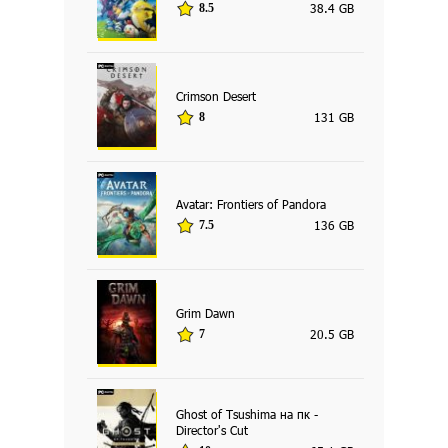
38.4 GB
8.5
Crimson Desert
131 GB
8
Avatar: Frontiers of Pandora
136 GB
7.5
Grim Dawn
20.5 GB
7
Ghost of Tsushima на пк -
Director's Cut