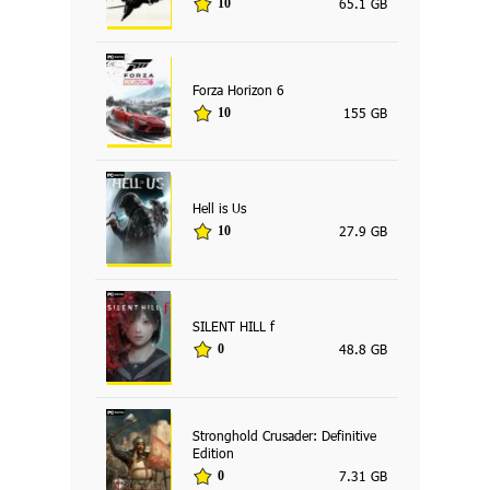
65.1 GB
10
Forza Horizon 6
155 GB
10
Hell is Us
27.9 GB
10
SILENT HILL f
48.8 GB
0
Stronghold Crusader: Definitive
Edition
7.31 GB
0