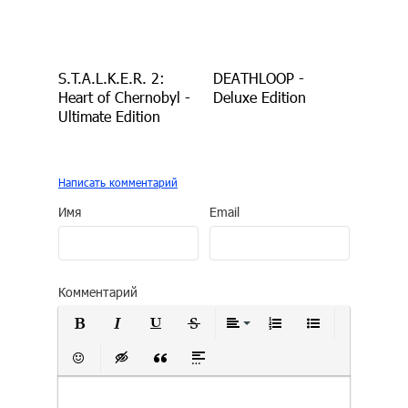
S.T.A.L.K.E.R. 2:
DEATHLOOP -
Heart of Chernobyl -
Deluxe Edition
Ultimate Edition
Написать комментарий
Имя
Email
Комментарий
Полужирный
Курсив
Подчеркнутый
Зачеркнутый
Выравнивание
Нумерованный сп
Маркирован
Вставить смайлик
Вставка скрытого текста
Вставка цитаты
Вставка спойлера