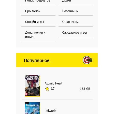
Поиск предметов
Драки
Про зомби
Песочницы
Онлайн игры
Стелс игры
Дополнения к
Ожидаемые игры
играм
Популярное
Atomic Heart
163 GB
6.7
Palworld