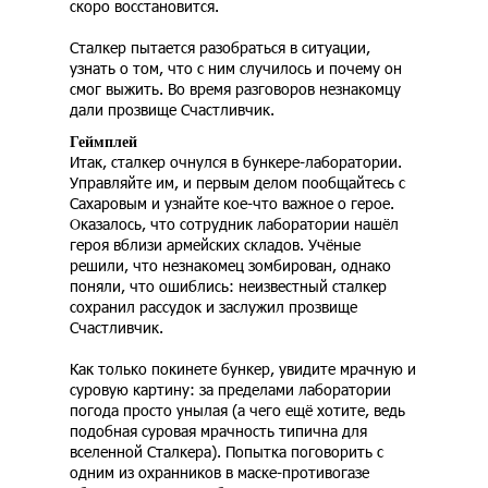
скоро восстановится.
Сталкер пытается разобраться в ситуации,
узнать о том, что с ним случилось и почему он
смог выжить. Во время разговоров незнакомцу
дали прозвище Счастливчик.
Геймплей
Итак, сталкер очнулся в бункере-лаборатории.
Управляйте им, и первым делом пообщайтесь с
Сахаровым и узнайте кое-что важное о герое.
Оказалось, что сотрудник лаборатории нашёл
героя вблизи армейских складов. Учёные
решили, что незнакомец зомбирован, однако
поняли, что ошиблись: неизвестный сталкер
сохранил рассудок и заслужил прозвище
Счастливчик.
Как только покинете бункер, увидите мрачную и
суровую картину: за пределами лаборатории
погода просто унылая (а чего ещё хотите, ведь
подобная суровая мрачность типична для
вселенной Сталкера). Попытка поговорить с
одним из охранников в маске-противогазе