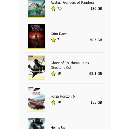
Avatar: Frontiers of Pandora
136 GB
7.5
Grim Dawn
20.5 GB
7
Ghost of Tsushima на пк -
Director's Cut
65.1 GB
10
Forza Horizon 6
155 GB
10
Hell is Us