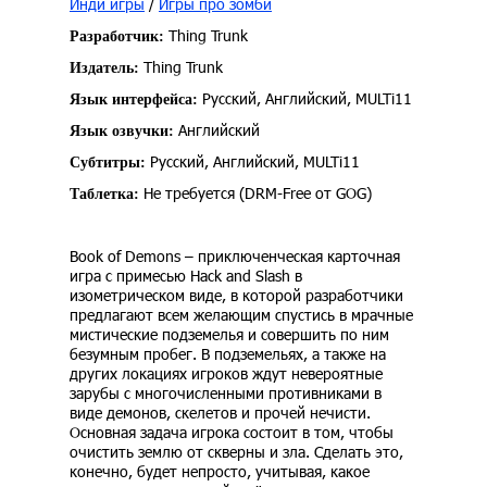
Инди игры
/
Игры про зомби
Thing Trunk
Разработчик:
Thing Trunk
Издатель:
Русский, Английский, MULTi11
Язык интерфейса:
Английский
Язык озвучки:
Русский, Английский, MULTi11
Субтитры:
Не требуется (DRM-Free от GOG)
Таблетка:
Book of Demons – приключенческая карточная
игра с примесью Hack and Slash в
изометрическом виде, в которой разработчики
предлагают всем желающим спустись в мрачные
мистические подземелья и совершить по ним
безумным пробег. В подземельях, а также на
других локациях игроков ждут невероятные
зарубы с многочисленными противниками в
виде демонов, скелетов и прочей нечисти.
Основная задача игрока состоит в том, чтобы
очистить землю от скверны и зла. Сделать это,
конечно, будет непросто, учитывая, какое