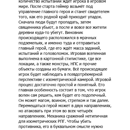
количество испытаний ждёт игрока в игровом
мире. После старта геймер возьмёт под
управление главного героя и станет свидетелем
того, как его родной край приходит упадок.
Сначала люди будут пропадать, затем
священника убьют, а после и вовсе все жители
деревни куда-то убегут. Виновник
происходящего расположился в мрачных
подземельях, и именно туда и отправиться
главный герой, где его ждёт масса заданий,
испытаний и головоломок. Игровая вселенная
выполнена в картонной стилистике, где все
локации, а также монстры, НПС и прочие
объекты созданы из бумаги. Всё происходящее
игрок будет наблюдать в псевдотрёхмерной
перспективе с изометрической камерой. Игровой
процесс достаточно простой и понятный. Его
главная особенность состоит в том, что игрок
волен сам решить, кем будет его подопечный.
Он может магом, воином, стрелком и так далее.
Перемещаться герой может в двух направлениях,
но атаковать при этом во всех четырёх
направлениях. Механика сражений нетипичная
для изометрических РПГ. Чтобы убить
противника, его в буквальном смысле нужно