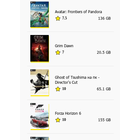
Avatar: Frontiers of Pandora
136 GB
7.5
Grim Dawn
20.5 GB
7
Ghost of Tsushima на пк -
Director's Cut
65.1 GB
10
Forza Horizon 6
155 GB
10