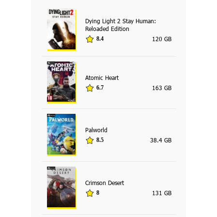
Dying Light 2 Stay Human:
Reloaded Edition
120 GB
8.4
Atomic Heart
163 GB
6.7
Palworld
38.4 GB
8.5
Crimson Desert
131 GB
8