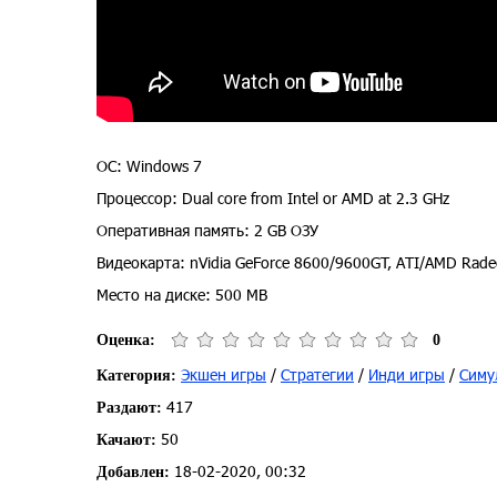
ОС: Windows 7
Процессор: Dual core from Intel or AMD at 2.3 GHz
Оперативная память: 2 GB ОЗУ
Видеокарта: nVidia GeForce 8600/9600GT, ATI/AMD Ra
Место на диске: 500 MB
Оценка:
0
Экшен игры
/
Стратегии
/
Инди игры
/
Симу
Категория:
417
Раздают:
50
Качают:
18-02-2020, 00:32
Добавлен: