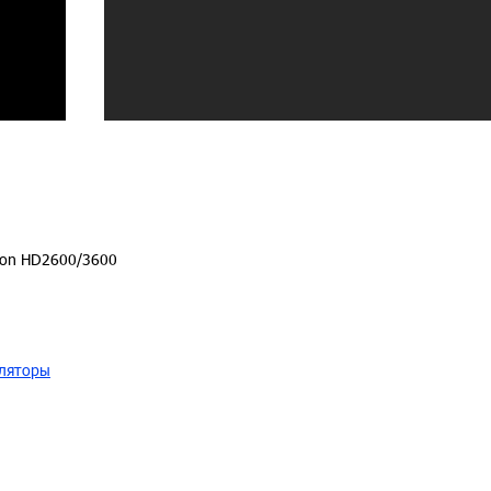
deon HD2600/3600
ляторы