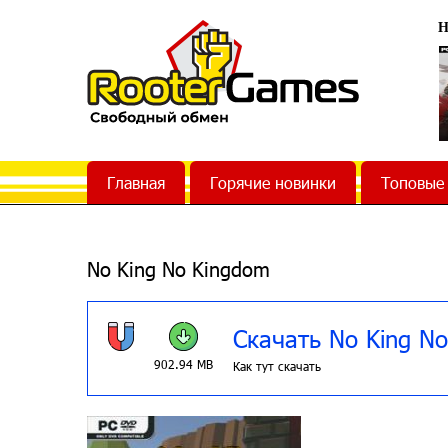
Н
Главная
Горячие новинки
Топовые
No King No Kingdom
Скачать No King N
902.94 MB
Как тут скачать