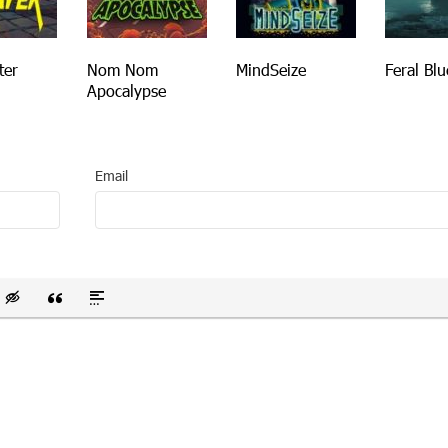
ter
Nom Nom
MindSeize
Feral Blu
Apocalypse
Email
 список
ванный список
тавить смайлик
Вставка скрытого текста
Вставка цитаты
Вставка спойлера