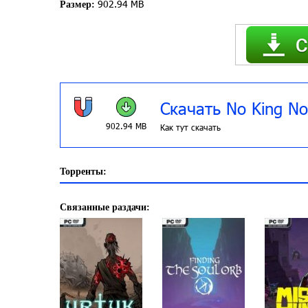
902.94 MB
Размер:
Скачать No King N
902.94 MB
Как тут скачать
Торренты:
Связанные раздачи: