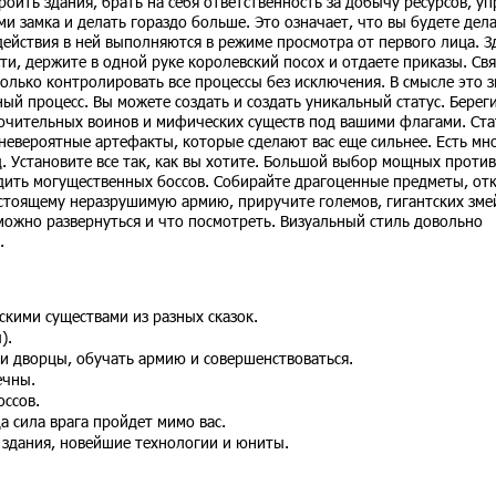
роить здания, брать на себя ответственность за добычу ресурсов, у
и замка и делать гораздо больше. Это означает, что вы будете дела
 действия в ней выполняются в режиме просмотра от первого лица. З
ти, держите в одной руке королевский посох и отдаете приказы. Свя
олько контролировать все процессы без исключения. В смысле это з
ный процесс. Вы можете создать и создать уникальный статус. Берег
ючительных воинов и мифических существ под вашими флагами. Ста
невероятные артефакты, которые сделают вас еще сильнее. Есть мн
д. Установите все так, как вы хотите. Большой выбор мощных проти
дить могущественных боссов. Собирайте драгоценные предметы, от
стоящему неразрушимую армию, приручите големов, гигантских зме
 можно развернуться и что посмотреть. Визуальный стиль довольно
.
кими существами из разных сказок.
).
 и дворцы, обучать армию и совершенствоваться.
ечны.
оссов.
а сила врага пройдет мимо вас.
 здания, новейшие технологии и юниты.