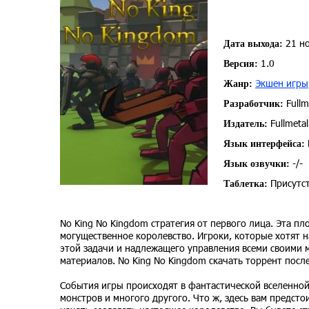
21 но
Дата выхода:
1.0
Версия:
Экшен игры
Жанр:
Fullm
Разработчик:
Fullmetal
Издатель:
Язык интерфейса:
-/-
Язык озвучки:
Присутст
Таблетка:
No King No Kingdom стратегия от первого лица. Эта пл
могущественное королевство. Игроки, которые хотят 
этой задачи и надлежащего управления всеми своими 
материалов. No King No Kingdom скачать торрент посл
События игры происходят в фантастической вселенной,
монстров и многого другого. Что ж, здесь вам предсто