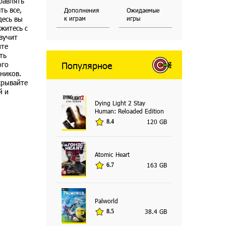
правлять
ть все,
Дополнения
Ожидаемые
десь вы
к играм
игры
житесь с
вучит
ите
ть
ого
Популярное
вников.
крывайте
й и
Dying Light 2 Stay
Human: Reloaded Edition
120 GB
8.4
Atomic Heart
163 GB
6.7
Palworld
38.4 GB
8.5