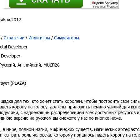
ября 2017
/
Стратегии
/
Инди игры
/
Симуляторы
etal Developer
 Developer
Русский, Английский, MULTi26
вует (PLAZA)
ощадка для тех, кто хочет стать королем, чтобы построить свое силь
надеть корону на голову, должны приложить немало усилий для вып
модулями, с надлежащим распределением всех доступных ресурсов и
еднюю версию на русском вы сможете у нас по кнопке ниже.
 в мире, полном магии, мифических существ, магических артефакто
ит сыграть роль человека, которому пришлось надеть корону на гол