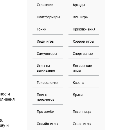
Стратегии
Аркады
Платформеры
RPG игры
Гонки
Приключения
Инди игры
Хоррор игры
Симуляторы
Спортивные
Игры на
Логические
выживание
игры
Головоломки
Квесты
ное и
Поиск
Драки
олнения
предметов
Про зомби
Песочницы
в,
Онлайн игры
Стелс игры
ову и