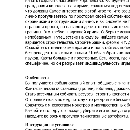
начать создавать настоящее королевство. Вы будете ст
гражданами королевства и армии, сражаться под стенам
что должны Самое интересное в этой игре то, что все
лично прогуливаетесь по просторам своей собственнос
охранниками и сотрудниками лично, и вы сможете не т
странно и просто, но на самом деле это очень интерес
границы. Это требует надежной армии. Соберите искл
непобедимым. Путешествие На ходу вы найдете самые 
вариантов строительства. Стройте башни, фермы и т. 
Сражайтесь с маленькими врагами и попытайтесь побе
беспрецедентные силы и навыки. Чтобы собрать по-на
пауков. Карты большие и просторные. Есть места, где
специфичен, но он раскрывает индивидуальность игры
Особенности
Вы получаете необыкновенный опыт, общаясь с гигантс
Фантастическая обстановка (тролли, гоблины, драконы
Стать всесильным собирать ресурсы, строить крепости
Отправляйтесь в поход, потому что ресурсы не бескон
Сразитесь с множеством монстров и могущественных б
Разбейте стол другого вождя, уберите его корону, тогд
Находите во время прогулок таинственные артефакты,
Инструкция по установке
Смонтировать образ с помощью эмуляторов дисков.