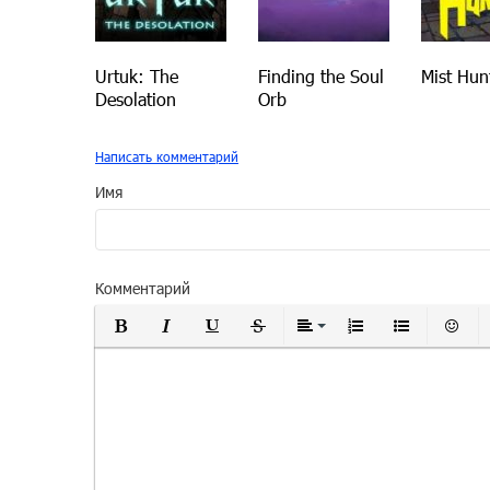
Urtuk: The
Finding the Soul
Mist Hun
Desolation
Orb
Написать комментарий
Имя
Комментарий
Полужирный
Курсив
Подчеркнутый
Зачеркнутый
Выравнивание
Нумерованный
Маркиро
Вс