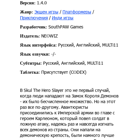
1.4.0
Версия:
Экшен игры
/
Платформеры
/
Жанр:
Приключения
/
Инди игры
SouthPAW Games
Разработчик:
NEOWIZ
Издатель:
Русский, Английский, MULTi11
Язык интерфейса:
-/-
Язык озвучки:
Русский, Английский, MULTi11
Субтитры:
Присутствует (CODEX)
Таблетка:
В Skul The Hero Slayer это не первый случай,
когда люди нападают на Замок Короля Демонов
- их было бесчисленное множество. Но на этот
раз все по-другому. Авантюристы
присоединились к Имперской армии во главе с
героем Карлеоном, который повел солдат в
ложную атаку, надеясь раз и навсегда изгнать
всех демонов из страны. Они напали на
демоническую крепость, были намного лучше