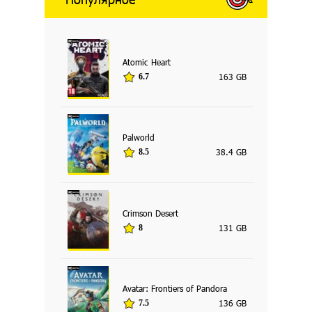
Atomic Heart
163 GB
6.7
Palworld
38.4 GB
8.5
Crimson Desert
131 GB
8
Avatar: Frontiers of Pandora
136 GB
7.5