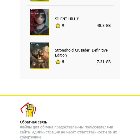
SILENT HILL f
48.8 GB
0
Stronghold Crusader: Definitive
Edition
7.31 GB
0
Обратная связь
Файлы для обмена предоставленны пользователями
сайта. Администрация не несёт ответственности за их
содержание.
русские сериалы