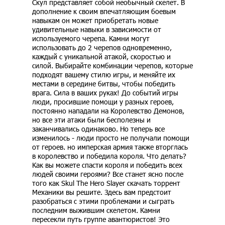
Скул представляет собой необычный скелет. В
дополнение к своим впечатляющим боевым
навыкам он может приобретать новые
удивительные навыки в зависимости от
используемого черепа. Камни могут
использовать до 2 черепов одновременно,
каждый с уникальной атакой, скоростью и
силой. Выбирайте комбинации черепов, которые
подходят вашему стилю игры, и меняйте их
местами в середине битвы, чтобы победить
врага. Сила в ваших руках! До событий игры
люди, просившие помощи у разных героев,
постоянно нападали на Королевство Демонов,
но все эти атаки были бесполезны и
заканчивались одинаково. Но теперь все
изменилось - люди просто не получали помощи
от героев. но имперская армия также вторглась
в королевство и победила короля. Что делать?
Как вы можете спасти короля и победить всех
людей своими героями? Все станет ясно после
того как Skul The Hero Slayer скачать торрент
Механики вы решите. Здесь вам предстоит
разобраться с этими проблемами и сыграть
последним выжившим скелетом. Камни
пересекли путь группе авантюристов! Это