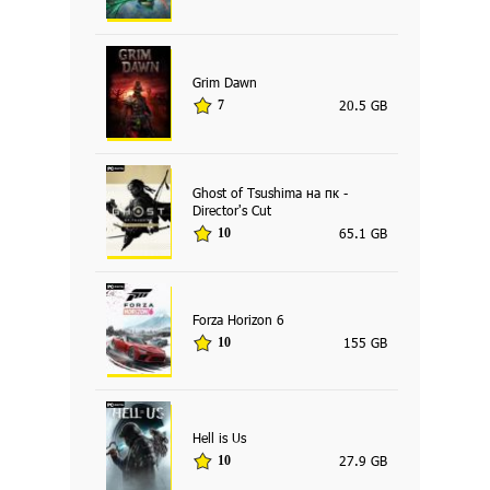
Grim Dawn
20.5 GB
7
Ghost of Tsushima на пк -
Director's Cut
65.1 GB
10
Forza Horizon 6
155 GB
10
Hell is Us
27.9 GB
10