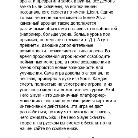
врага, и превратили замок в руины. Все демоны
замка были схвачены, за исключением
несоциального скелета по имени Шелл. Одних
только черепов насчитывается более 20, а
каменный арсенал также дополняется
различными объектами пассивных способностей
(например, больше урона, больше урона при
прыжках, но меньше на земле и т. Д.). А суть -
предметы, дающие дополнительные
возможности. независимо от типа черепа. Во
время прохождения игрок может освободить
пойманных монстров, а после возвращения в
замок откроются новые возможности для
улучшения. Сама игра довольно сложная, но
честная, примерно в духе игр Souls. Каждая
смерть полностью на усмотрение игрока, и из
успешного момента можно извлечь уроки. Skul
Hero Slayer - это динамичный платформер-
мошенник с постоянно меняющимися картами и
интенсивным действием. Эта игра не даст
расслабиться, потому что никогда не знаешь,
чего ожидать. Skul The Hero Slayer скачать
торрент на русском вы сможете бесплатно на
нашем сайте по ссылке ниже.