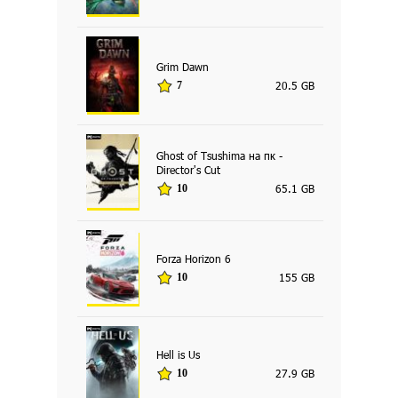
Grim Dawn
20.5 GB
7
Ghost of Tsushima на пк -
Director's Cut
65.1 GB
10
Forza Horizon 6
155 GB
10
Hell is Us
27.9 GB
10