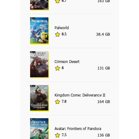
163 GB
6.7
Palworld
38.4 GB
8.5
Crimson Desert
131 GB
8
Kingdom Come: Deliverance II
164 GB
7.8
Avatar: Frontiers of Pandora
136 GB
7.5