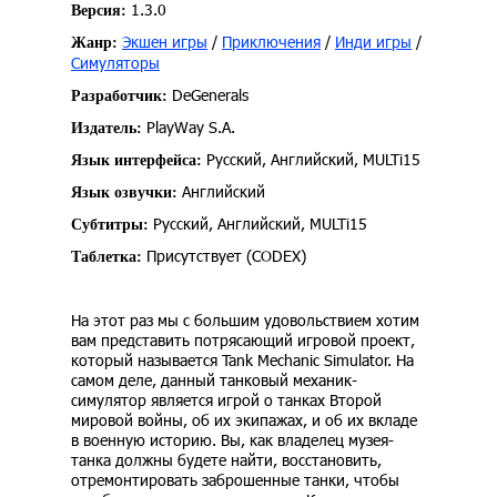
1.3.0
Версия:
Экшен игры
/
Приключения
/
Инди игры
/
Жанр:
Симуляторы
DeGenerals
Разработчик:
PlayWay S.A.
Издатель:
Русский, Английский, MULTi15
Язык интерфейса:
Английский
Язык озвучки:
Русский, Английский, MULTi15
Субтитры:
Присутствует (CODEX)
Таблетка:
На этот раз мы с большим удовольствием хотим
вам представить потрясающий игровой проект,
который называется Tank Mechanic Simulator. На
самом деле, данный танковый механик-
симулятор является игрой о танках Второй
мировой войны, об их экипажах, и об их вкладе
в военную историю. Вы, как владелец музея-
танка должны будете найти, восстановить,
отремонтировать заброшенные танки, чтобы