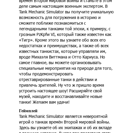
времён Второй мировой войны и станьте в этом
деле самым настоящим военным экспертом. В
Tank Mechanic Simulator вы получите уникальную
возможность для погружения в историю и
сможете поближе познакомиться с
легендарными танками той эпохи, к примеру, с
грозным PzKpfw VI, который также известен как
«Тигр». Кроме этого вы узнаете обо всех его
недостатках и преимуществах, а также об всех
известных танкистах, которые управляли им,
вроде Михаэля Виттмана и Отто Кариуса. Но
самое главное, вы можете организовывать
специальные мероприятия на природе для того,
чтобы продемонстрировать
отреставрированные танки в действии и
привлечь зрителей. Ну что ж пришло время
устроить настоящее шоу! Расширяйте свой
музей, находите и восстанавливайте новые
танки! Желаем вам удачи!
Геймплей
Tank Mechanic Simulator является невероятной
игрой о танках времён Второй мировой войны.
Здесь вы узнаете об их экипажах и об их вкладе