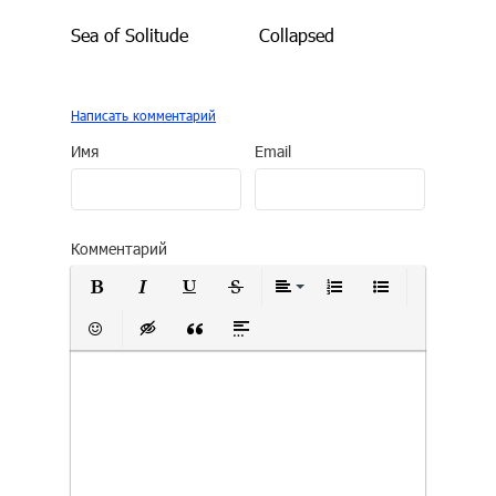
Sea of Solitude
Collapsed
Написать комментарий
Имя
Email
Комментарий
Полужирный
Курсив
Подчеркнутый
Зачеркнутый
Выравнивание
Нумерованный сп
Маркирован
Вставить смайлик
Вставка скрытого текста
Вставка цитаты
Вставка спойлера