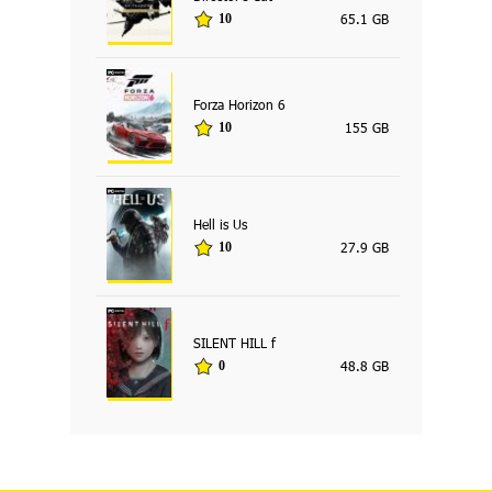
65.1 GB
10
Forza Horizon 6
155 GB
10
Hell is Us
27.9 GB
10
SILENT HILL f
48.8 GB
0