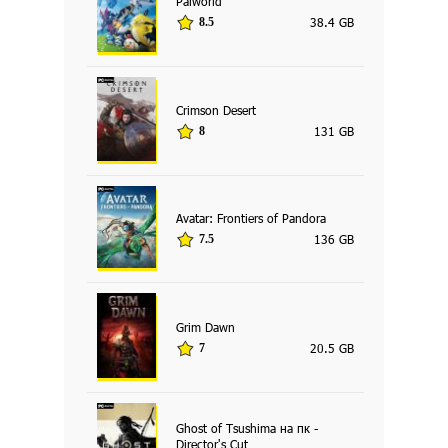
Palworld
38.4 GB
8.5
Crimson Desert
131 GB
8
Avatar: Frontiers of Pandora
136 GB
7.5
Grim Dawn
20.5 GB
7
Ghost of Tsushima на пк -
Director's Cut