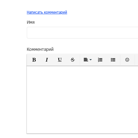
Написать комментарий
Имя
Комментарий
Полужирный
Курсив
Подчеркнутый
Зачеркнутый
Выравнивание
Нумерованный
Маркиро
Вс