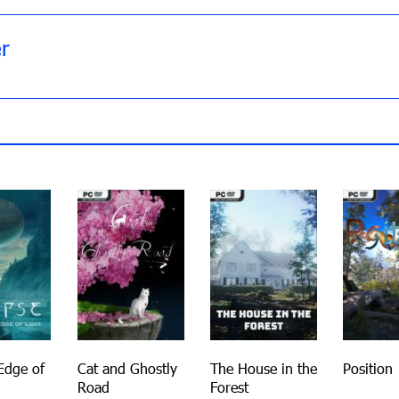
r
 Edge of
Cat and Ghostly
The House in the
Position
Road
Forest