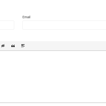
Email
 список
ванный список
тавить смайлик
Вставка скрытого текста
Вставка цитаты
Вставка спойлера