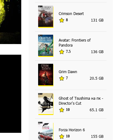
Crimson Desert
131 GB
8
Avatar: Frontiers of
Pandora
136 GB
7.5
Grim Dawn
20.5 GB
7
Ghost of Tsushima на пк -
Director's Cut
65.1 GB
10
Forza Horizon 6
155 GB
10