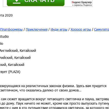
та 2020
/
Платформеры
/
Приключения
/
Инди игры
/
Хоррор игры
/
Симулят
tudio
io
Английский, Китайский
лийский, Китайский
кий, Китайский
вует (PLAZA)
базирующаяся на реалистичных законах физики. Здесь вам придется
 светлячком, что оказались далеко от своих домов…
 сам сюжет вращается вокруг летающего светлячка и паука, застряв
до дому. Паук ничего не может, кроме как просто выпускать путину
месте с ним в это путешествие отправился светлячок, за которого 