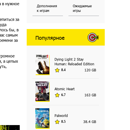
а в нужное
Дополнения
Ожидаемые
к играм
игры
епиться за
куда
лось бы, в
вас самым
Популярное
ремени за
огромное
Dying Light 2 Stay
, а целых
Human: Reloaded Edition
уть,
120 GB
8.4
Atomic Heart
163 GB
6.7
Palworld
38.4 GB
8.5