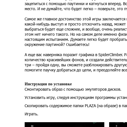
зацепиться с помощью паутинки и катнуться вперед. В
место. И не думайте, что будет легко – поверьте, это
Самое же главное достоинство этой игры заключается 
какой-нибудь выступ и просто отскочить назад, может
выбраться будет еще сложнее, и вообще, очень реалис
этом нет ничего такого. Но на самом деле именно физи
настоящим испытанием. Думаете легко будет пробратьс
окружение паутиной? Ошибаетесь!
А еще вас наверняка поразит графика в SpiderClimber
количество красивейших фонов, и создали действител
три – пройдя одну, вы сможете разблокировать другую,
помогите паучку добраться до цели, и преодолейте вс
Инструкция по установке
Смонтировать образ с помощью эмуляторов дисков.
Установить игру, следуя инструкциям программы устан
Скопировать содержимое папки PLAZA (на образе) в па
Играть.