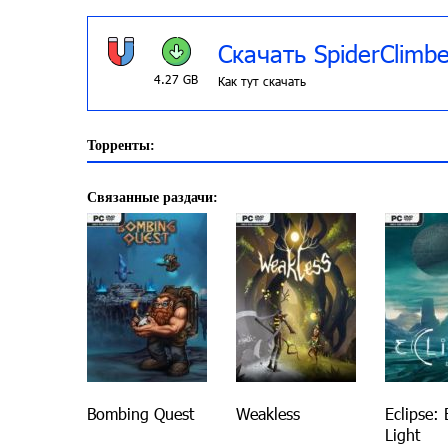
Скачать SpiderClimbe
4.27 GB
Как тут скачать
Торренты:
Связанные раздачи:
Bombing Quest
Weakless
Eclipse:
Light