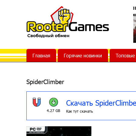
Н
Главная
Горячие новинки
Топовые
SpiderClimber
Скачать SpiderClimbe
4.27 GB
Как тут скачать