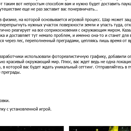
от таким вот непростым способом вам и нужно будет доставить паук
 путешествие еще не раз заставит вас понервничать…
в физике, на которой основывается игровой процесс. Шар может зац
 перепрыгнуть нужных участок поверхности земли и упасть туда, от
тично реагирует на все соприкосновения с окружающим миром. Каза
ка и доставляет тут немало проблем, и именно она-то и станет для 
я через лес, переполненный преградами, цепляясь лишь время от в
. Разработчики использовали фотореалистичную графику, добавили 
ьно красивый окружающий мир. Плюс, вас ждет ведь не одна локация
 в которой вас будет ждать уникальный сеттинг. Отправляйтесь в п
е преграды.
овки.
пку с установленной игрой.