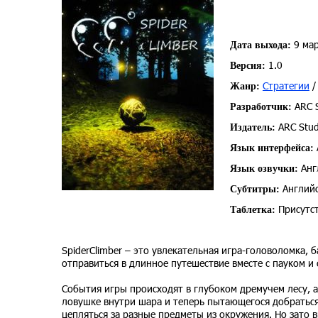
9 мар
Дата выхода:
1.0
Версия:
Стратегии
Жанр:
ARC S
Разработчик:
ARC Stud
Издатель:
Язык интерфейса:
Анг
Язык озвучки:
Английс
Субтитры:
Присутст
Таблетка:
SpiderClimber – это увлекательная игра-головоломка, 
отправиться в длинное путешествие вместе с пауком и
События игры происходят в глубоком дремучем лесу, а
ловушке внутри шара и теперь пытающегося добраться 
цепляться за разные предметы из окружения. Но зато в