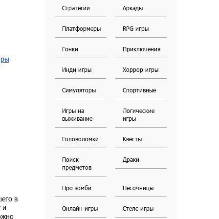
Стратегии
Аркады
Платформеры
RPG игры
Гонки
Приключения
оры
Инди игры
Хоррор игры
Симуляторы
Спортивные
Игры на
Логические
выживание
игры
Головоломки
Квесты
Поиск
Драки
предметов
Про зомби
Песочницы
шего в
 и
Онлайн игры
Стелс игры
можно