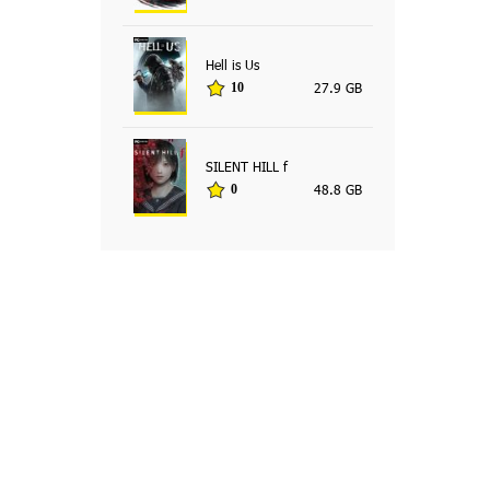
Hell is Us
27.9 GB
10
SILENT HILL f
48.8 GB
0