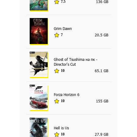
136 GB
7.5
Grim Dawn
20.5 GB
7
Ghost of Tsushima на пк -
Director's Cut
65.1 GB
10
Forza Horizon 6
155 GB
10
Hell is Us
27.9 GB
10