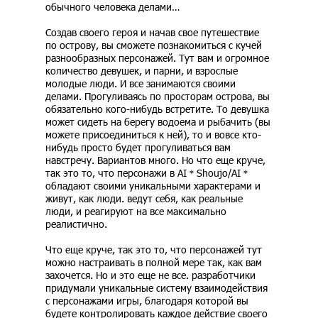
обычного человека делами…
Создав своего героя и начав свое путешествие
по острову, вы сможете познакомиться с кучей
разнообразных персонажей. Тут вам и огромное
количество девушек, и парни, и взрослые
молодые люди. И все занимаются своими
делами. Прогуливаясь по просторам острова, вы
обязательно кого-нибудь встретите. То девушка
может сидеть на берегу водоема и рыбачить (вы
можете присоединиться к ней), то и вовсе кто-
нибудь просто будет прогуливаться вам
навстречу. Вариантов много. Но что еще круче,
так это то, что персонажи в AI＊Shoujo/AI＊
обладают своими уникальными характерами и
живут, как люди. ведут себя, как реальные
люди, и реагируют на все максимально
реалистично.
Что еще круче, так это то, что персонажей тут
можно настраивать в полной мере так, как вам
захочется. Но и это еще не все. разработчики
придумали уникальные систему взаимодействия
с персонажами игры, благодаря которой вы
будете контролировать каждое действие своего