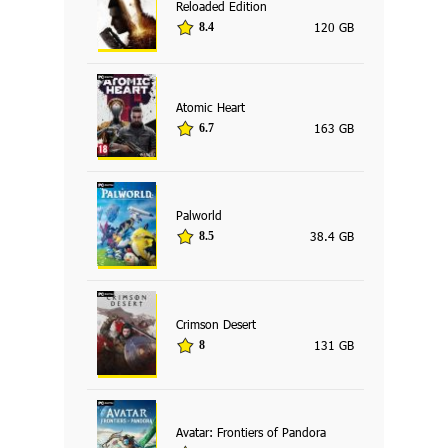
Reloaded Edition
120 GB
8.4
Atomic Heart
163 GB
6.7
Palworld
38.4 GB
8.5
Crimson Desert
131 GB
8
Avatar: Frontiers of Pandora