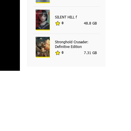
SILENT HILL f
48.8 GB
0
Stronghold Crusader:
Definitive Edition
7.31 GB
0