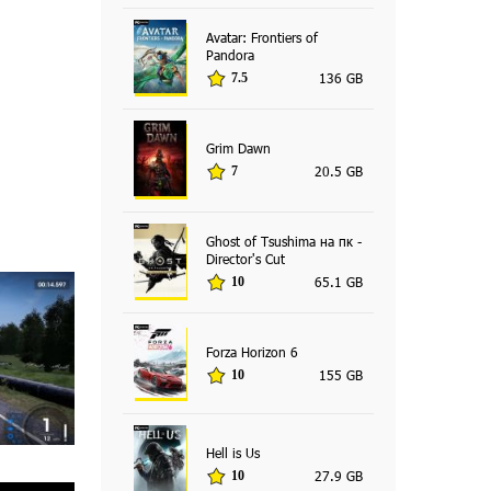
Avatar: Frontiers of
Pandora
136 GB
7.5
Grim Dawn
20.5 GB
7
Ghost of Tsushima на пк -
Director's Cut
65.1 GB
10
Forza Horizon 6
155 GB
10
Hell is Us
27.9 GB
10