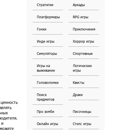
Стратегии
Аркады
Платформеры
RPG игры
Гонки
Приключения
Инди игры
Хоррор игры
Симуляторы
Спортивные
Игры на
Логические
выживание
игры
Головоломки
Квесты
Поиск
Драки
предметов
ю ценность
авлять
Про зомби
Песочницы
ьных
водителя.
 и
Онлайн игры
Стелс игры
 сможете