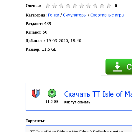
Оценка:
0
Гонки
/
Симуляторы
/
Спортивные игры
Категория:
439
Раздают:
50
Качают:
19-03-2020, 18:40
Добавлен:
11.5 GB
Размер:
Скачать TT Isle of M
11.5 GB
Как тут скачать
Торренты:
TT Isle of Man Ride on the Edge 2 RePack от xatab