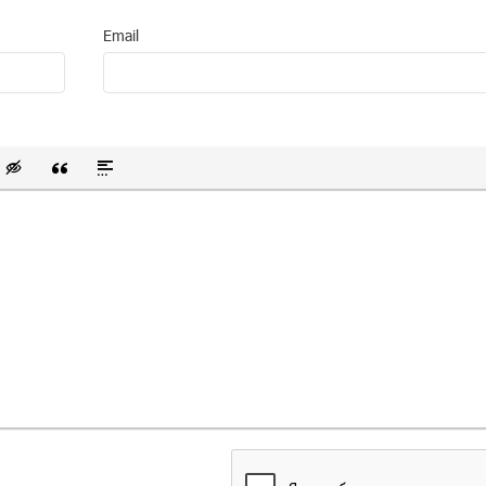
Email
 список
ванный список
тавить смайлик
Вставка скрытого текста
Вставка цитаты
Вставка спойлера