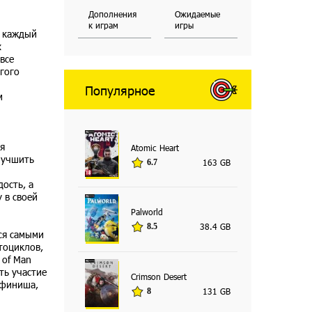
Дополнения
Ожидаемые
к играм
игры
и каждый
х
все
гого
Популярное
м
я
Atomic Heart
лучшить
163 GB
6.7
ость, а
 в своей
Palworld
38.4 GB
8.5
ся самыми
тоциклов,
 of Man
ть участие
Crimson Desert
 финиша,
131 GB
8