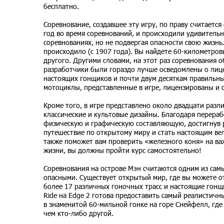
бесплатно.
Соревнование, создавшее эту игру, по праву считаетс
год во время соревнований, и происходили удивительны
соревнованиях, но не подвергая опасности свою жизнь.
происходило (с 1907 года). Вы найдете 60-километров
другого. Другими словами, на этот раз соревнования 
разработчики были гораздо лучше осведомлены о лиценз
настоящих гонщиков и почти двум десяткам правильны
мотоциклы, представленные в игре, лицензированы и 
Кроме того, в игре представлено около двадцати раз
классические и культовые дизайны. Благодаря перера
физическую и графическую составляющую, достигнув 
путешествие по открытому миру и стать настоящим ве
также поможет вам проверить «железного коня» на важ
жизни, вы должны пройти курс самостоятельно!
Соревнования на острове Мэн считаются одним из сам
опасными. Существует открытый мир, где вы можете от
более 17 различных гоночных трасс и настоящие гонщи
Ride на Edge 2 готова предоставить самый реалистичн
в знаменитой 60-мильной гонке на горе Снейфелл, гд
чем кто-либо другой.