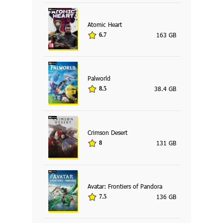
Atomic Heart
163 GB
6.7
Palworld
38.4 GB
8.5
Crimson Desert
131 GB
8
Avatar: Frontiers of Pandora
136 GB
7.5