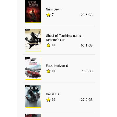
Grim Dawn
20.5 GB
7
Ghost of Tsushima на пк -
Director's Cut
65.1 GB
10
Forza Horizon 6
155 GB
10
Hell is Us
27.9 GB
10