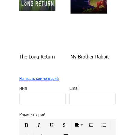
The Long Return
My Brother Rabbit
Написать комментарий
Имя
Email
Комментарий
Полужирный
Курсив
Подчеркнутый
Зачеркнутый
Выравнивание
Нумерованный сп
Маркирован