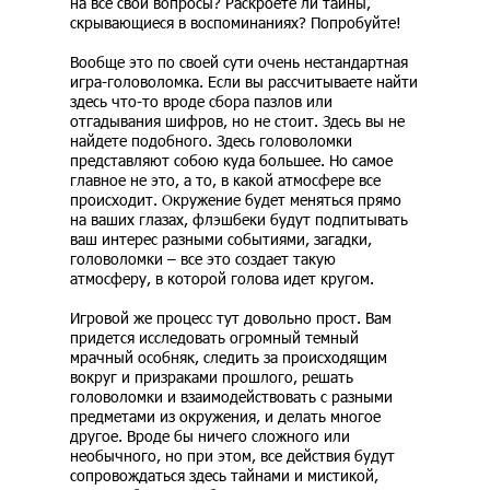
на все свои вопросы? Раскроете ли тайны,
скрывающиеся в воспоминаниях? Попробуйте!
Вообще это по своей сути очень нестандартная
игра-головоломка. Если вы рассчитываете найти
здесь что-то вроде сбора пазлов или
отгадывания шифров, но не стоит. Здесь вы не
найдете подобного. Здесь головоломки
представляют собою куда большее. Но самое
главное не это, а то, в какой атмосфере все
происходит. Окружение будет меняться прямо
на ваших глазах, флэшбеки будут подпитывать
ваш интерес разными событиями, загадки,
головоломки – все это создает такую
атмосферу, в которой голова идет кругом.
Игровой же процесс тут довольно прост. Вам
придется исследовать огромный темный
мрачный особняк, следить за происходящим
вокруг и призраками прошлого, решать
головоломки и взаимодействовать с разными
предметами из окружения, и делать многое
другое. Вроде бы ничего сложного или
необычного, но при этом, все действия будут
сопровождаться здесь тайнами и мистикой,