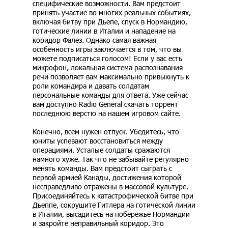
специфические возможности. Вам предстоит
принять участие во многих реальных событиях,
включая битву при Дьепе, спуск в Нормандию,
готические линии в Италии и нападение на
коридор Фалез. Однако самая важная
особенность игры заключается в том, что вы
можете подписаться голосом! Если у вас есть
микрофон, локальная система распознавания
речи позволяет вам максимально привыкнуть к
роли командира и давать солдатам
персональные команды для ответа. Уже сейчас
вам доступно Radio General скачать торрент
последнюю верстю на нашем игровом сайте.
Конечно, всем нужен отпуск. Убедитесь, что
юниты успевают восстановиться между
операциями. Усталые солдаты сражаются
намного хуже. Так что не забывайте регулярно
менять команды. Вам предстоит сыграть с
первой армией Канады, достижения которой
несправедливо отражены в массовой культуре.
Присоединяйтесь к катастрофической битве при
Дьеппе, сокрушите Гитлера на готической линии
в Италии, высадитесь на побережье Нормандии
и закройте неправильный коридор. Это