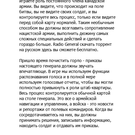
играете роль постоянного члена канадской
армии. Вы видите, что происходит на поле
битвы, вы не видите своих солдат, и вы
контролируете весь процесс, только если видите
перед собой карту нормалей. Таким необычным
способом вы должны возглавить сопротивление
нацистской армии, выполнить дюжину самых
сложных специальных действий и сделать
гораздо больше. Radio General скачать торрент
на русском здесь вы сможете бесплатно.
Пришло время почистить горло - приказы
настоящего генерала должны звучать
впечатляюще. В игре мы используем функции
распознавания голоса и в полной мере
используем голосовые отчеты, чтобы вы могли
полностью привыкнуть к роли штаб-квартиры.
Весь процесс контролируется обычной картой
на столе генерала. Это все о армейской
навигации и управлении, а войска - это новости
и репортажи от полевых командиров. Когда вы
сосредотачиваетесь на них, вы должны
принимать решения, записывать информацию,
находить солдат и отдавать им приказы.