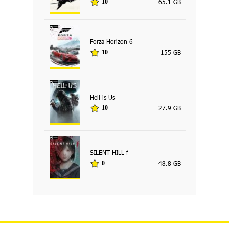
65.1 GB
10
Forza Horizon 6
155 GB
10
Hell is Us
27.9 GB
10
SILENT HILL f
48.8 GB
0