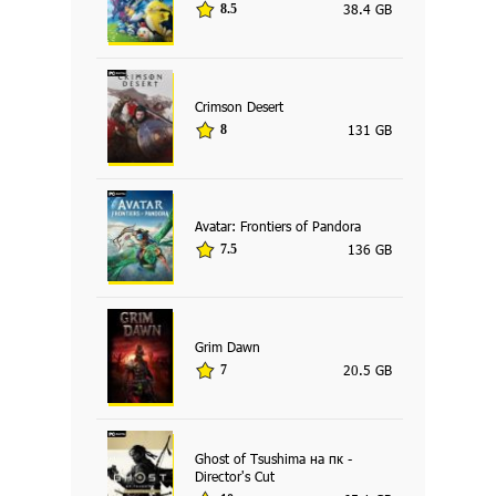
38.4 GB
8.5
Crimson Desert
131 GB
8
Avatar: Frontiers of Pandora
136 GB
7.5
Grim Dawn
20.5 GB
7
Ghost of Tsushima на пк -
Director's Cut