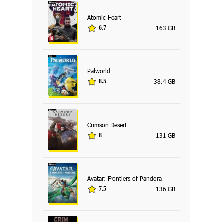
Atomic Heart
163 GB
6.7
Palworld
38.4 GB
8.5
Crimson Desert
131 GB
8
Avatar: Frontiers of Pandora
136 GB
7.5