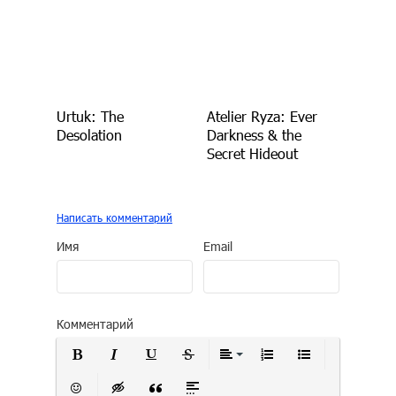
Urtuk: The
Atelier Ryza: Ever
Desolation
Darkness & the
Secret Hideout
Написать комментарий
Имя
Email
Комментарий
Полужирный
Курсив
Подчеркнутый
Зачеркнутый
Выравнивание
Нумерованный сп
Маркирован