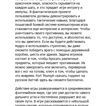
красочном мире, опасность скрывается на
каждом шагу, и это придает игре интригу и
импульс. В фантастическом проекте
пользователи должны демонстрировать и
использовать тактические навыки. Благодаря
пошаговой боевой системе компьютерная игра
становится еще интереснее и интереснее. Чтобы
уничтожить своего противника, вы можете
использовать то, что доступно, и абсолютно все,
что вы заметите. Если вы будете действовать
мудро и использовать стратегию, вы даже
сможете победить врага с помощью деревянной
коробки, шеста или здания. Задача игроков
состоит в том, чтобы бросать различные
предметы, которые мешают противникам. Их
можно заморозить или включить, перевернув
все с ног на голову, ключ в том, чтобы сделать
это вовремя. Fort Triumph скачать торрент на
русском Хаттаб здесь вы сможете бесплатно.
Действие игры разворачивается в средневековом
фэнтезийном мире, где зло уже достигло самого
дальнего угла и постепенно разрушает все на
своем пути. В игре рассказывается о небольшой
группе героев, которые отправляются в долгое