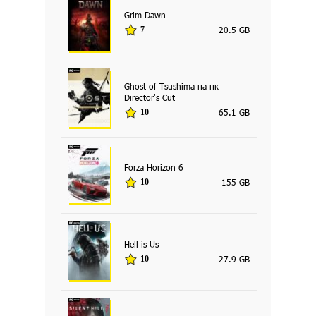
Grim Dawn
20.5 GB
7
Ghost of Tsushima на пк -
Director's Cut
65.1 GB
10
Forza Horizon 6
155 GB
10
Hell is Us
27.9 GB
10