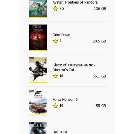
Avatar: Frontiers of Pandora
136 GB
7.5
Grim Dawn
20.5 GB
7
Ghost of Tsushima на пк -
Director's Cut
65.1 GB
10
Forza Horizon 6
155 GB
10
Hell is Us