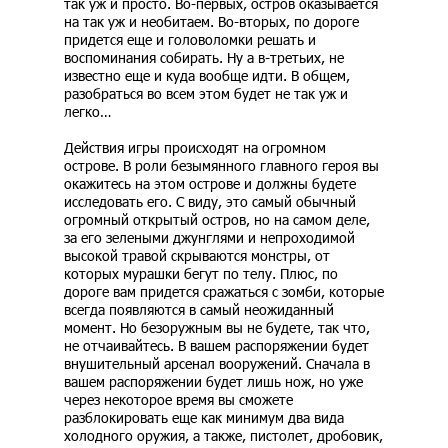
так уж и просто. Во-первых, остров оказывается
на так уж и необитаем. Во-вторых, по дороге
придется еще и головоломки решать и
воспоминания собирать. Ну а в-третьих, не
известно еще и куда вообще идти. В общем,
разобраться во всем этом будет не так уж и
легко…
Действия игры происходят на огромном
острове. В роли безымянного главного героя вы
окажитесь на этом острове и должны будете
исследовать его. С виду, это самый обычный
огромный открытый остров, но на самом деле,
за его зелеными джунглями и непроходимой
высокой травой скрываются монстры, от
которых мурашки бегут по телу. Плюс, по
дороге вам придется сражаться с зомби, которые
всегда появляются в самый неожиданный
момент. Но безоружным вы не будете, так что,
не отчаивайтесь. В вашем распоряжении будет
внушительный арсенал вооружений. Сначала в
вашем распоряжении будет лишь нож, но уже
через некоторое время вы сможете
разблокировать еще как минимум два вида
холодного оружия, а также, пистолет, дробовик,