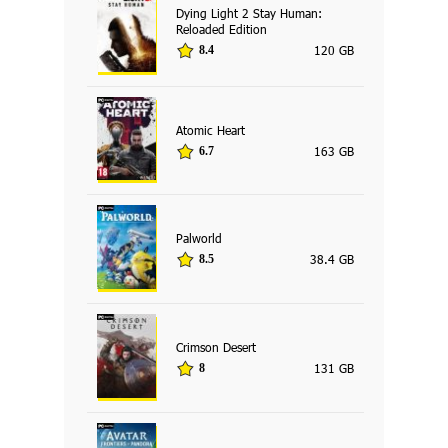
Dying Light 2 Stay Human:
Reloaded Edition
120 GB
8.4
Atomic Heart
163 GB
6.7
Palworld
38.4 GB
8.5
Crimson Desert
131 GB
8