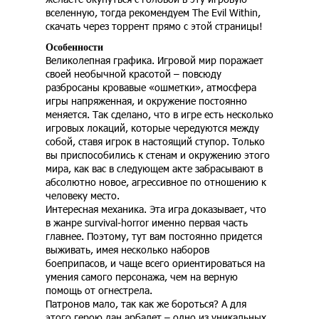
вселенную, тогда рекомендуем The Evil Within,
скачать через торрент прямо с этой страницы!
Особенности
Великолепная графика. Игровой мир поражает
своей необычной красотой – повсюду
разбросаны кровавые «ошметки», атмосфера
игры напряженная, и окружение постоянно
меняется. Так сделано, что в игре есть несколько
игровых локаций, которые чередуются между
собой, ставя игрок в настоящий ступор. Только
вы приспособились к стенам и окружению этого
мира, как вас в следующем акте забрасывают в
абсолютно новое, агрессивное по отношению к
человеку место.
Интересная механика. Эта игра доказывает, что
в жанре survival-horror именно первая часть
главнее. Поэтому, тут вам постоянно придется
выживать, имея несколько наборов
боеприпасов, и чаще всего ориентироваться на
умения самого персонажа, чем на верную
помощь от огнестрела.
Патронов мало, так как же бороться? А для
этого герою дан арбалет – одно из уникальных