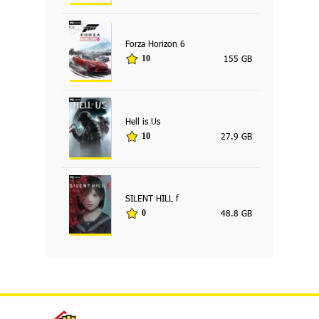
Forza Horizon 6
155 GB
10
Hell is Us
27.9 GB
10
SILENT HILL f
48.8 GB
0