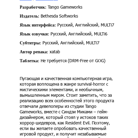
Tango Gameworks
Разработчик:
Bethesda Softworks
Издатель:
Русский, Английский, MULTi7
Язык интерфейса:
Русский, Английский, MULTi6
Язык озвучки:
Русский, Английский, MULTi7
Субтитры:
xatab
Автор репака:
Не требуется (DRM-Free от GOG)
Таблетка:
Пугающая и качественная компьютерная игра,
которая воплощена в жанре survival-horror с
мистическими элементами, и необычным,
вымышленным миром. Стоит заметить, что за
реализацию всех особенностей этого продукта
отвечали девелоперы из студии Tango
Gameworks, вместе с Синдзи Миками – гейм-
дизайнером, который стоял у истоков таких
хоррор-шедевров, как Resident Evil. Поэтому,
если вы желаете опробовать качественный
игровой продукт, и получит незабываемые