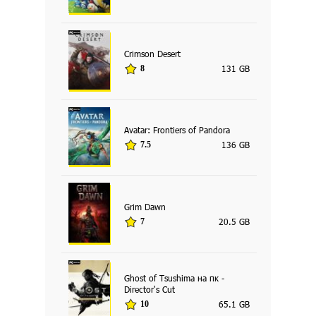
Crimson Desert
131 GB
8
Avatar: Frontiers of Pandora
136 GB
7.5
Grim Dawn
20.5 GB
7
Ghost of Tsushima на пк -
Director's Cut
65.1 GB
10