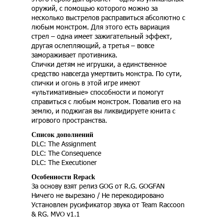
оружий, с помощью которого можно за
несколько выстрелов расправиться абсолютно с
любым монстром. Для этого есть вариация
стрел – одна имеет зажигательный эффект,
другая ослепляющий, а третья – вовсе
замораживает противника.
Спички детям не игрушки, а единственное
средство навсегда умертвить монстра. По сути,
спички и огонь в этой игре имеют
«ультимативные» способности и помогут
справиться с любым монстром. Повалив его на
землю, и поджигая вы ликвидируете юнита с
игрового пространства.
Список дополнений
DLC: The Assignment
DLC: The Consequence
DLC: The Executioner
Особенности Repack
За основу взят релиз GOG от R.G. GOGFAN
Ничего не вырезано / Не перекодировано
Установлен русификатор звука от Team Raccoon
& RG. MVO v1.1