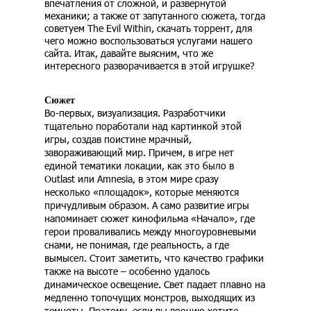
впечатления от сложной, и развернутой
механики; а также от запутанного сюжета, тогда
советуем The Evil Within, скачать торрент, для
чего можно воспользоваться услугами нашего
сайта. Итак, давайте выясним, что же
интересного разворачивается в этой игрушке?
Сюжет
Во-первых, визуализация. Разработчики
тщательно поработали над картинкой этой
игры, создав поистине мрачный,
завораживающий мир. Причем, в игре нет
единой тематики локации, как это было в
Outlast или Amnesia, в этом мире сразу
несколько «площадок», которые меняются
причудливым образом. А само развитие игры
напоминает сюжет кинофильма «Начало», где
герои проваливались между многоуровневыми
снами, не понимая, где реальность, а где
вымысел. Стоит заметить, что качество графики
также на высоте – особенно удалось
динамическое освещение. Свет падает плавно на
медленно топочущих монстров, выходящих из
темноты. Поэтому, если вы воочию хотите