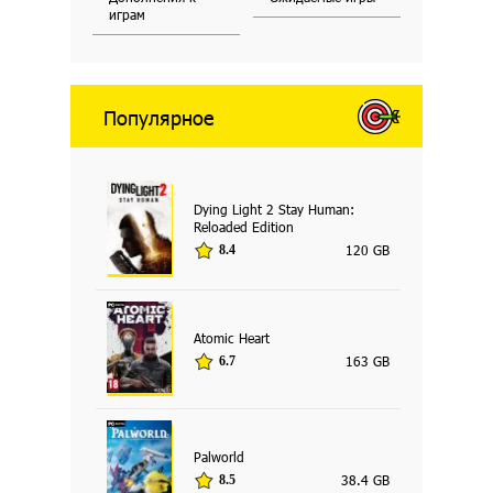
играм
Популярное
Dying Light 2 Stay Human:
Reloaded Edition
120 GB
8.4
Atomic Heart
163 GB
6.7
Palworld
38.4 GB
8.5