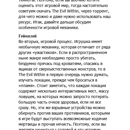
оценить этот игровой мир, тогда настоятельно
советуем скачать The Evil Within, через торрент,
для чего можно и даже нужно использовать наш
ресурс. Итак, давайте дальше обсудим
особенности игровой механики.
Геймплей
Во-вторых, игровой процесс. Игрушка имеет
необычную механику, которая отличает от ряда
других «ужастиков». Если в распространенном
ныне жанре необходимо просто убегать,
бездумно прячась под кроватями, спасаясь в
ящиках от сверхъестественных монстров, то в
The Evil Within в первую очередь нужно думать,
изучать локации, прежде чем бросаться в
«пламя». Стоит заметить, что каждая локация
содержит несколько интерактивных мест, массу
ловушек, на которых можно запросто потерять
большую часть очков здоровья, если не все
сразу. Но, эти же взрывные устройства можно
обернуть против ваших противников, которыми
в игре будут выступать всевозможные ходячие
мертвецы и прочая нечисть. Поэтому, если вы
желаете окунуться с головой в эту игровую