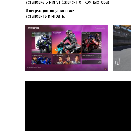
Установка 5 минут (Зависит от компьютера)
Инструкция по установке
Установить и играть.