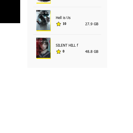
Hell is Us
27.9 GB
10
SILENT HILL f
48.8 GB
0