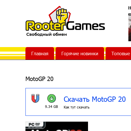
Н
Главная
Горячие новинки
Топовые
MotoGP 20
Скачать MotoGP 20
9.34 GB
Как тут скачать