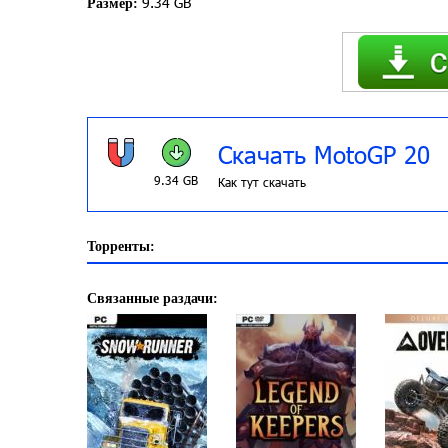
9.34 GB
Размер:
Скачать MotoGP 20
9.34 GB
Как тут скачать
Торренты:
Связанные раздачи: