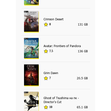
Crimson Desert
131 GB
8
Avatar: Frontiers of Pandora
136 GB
7.5
Grim Dawn
20.5 GB
7
Ghost of Tsushima на пк -
Director's Cut
65.1 GB
10