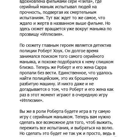
вдохновлена фильмами сери «Пила», где
серийный маньяк испытывал людей на
прочность, подвергая их смертельным
испытаниям. Тут вас ждет то же самое, что
ждало и жертв в названном выше фильме. Но
здесь сюжет вращается уже вокруг маньяка по
прозвищу «Иллюзия».
По сюжету главным героем является детектив
полиции Роберт Хоук. Он долгое время
занимался поиском того самого серийного
маньяка, и похоже подобрался к нему слишком
близко. Теперь же Роберт и его жена Сарра
пропали без вести. Единственное, что удалось
найти полицейским, это их брошенную
разбитую машину. И никто даже и не
догадывается о том, что Роберт и его жена как
раз в этот момент играют в очередную игру
«Иллюзии».
Вы же в роли Роберта будете игра в ту самую
игру с серийным маньяком. Теперь вам нужно
сделать все возможное для того, чтоб выжить,
пережить все испытания, и выбраться на волю.
Но сделать это будет не так уж и просто, ведь в