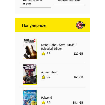
играм
Популярное
Dying Light 2 Stay Human:
Reloaded Edition
120 GB
8.4
Atomic Heart
163 GB
6.7
Palworld
38.4 GB
8.5