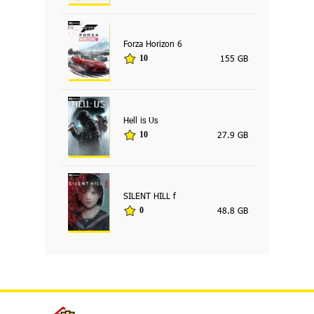
Forza Horizon 6
155 GB
10
Hell is Us
27.9 GB
10
SILENT HILL f
48.8 GB
0