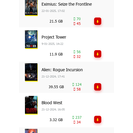
Eximius: Seize the Frontline
22-01-2025, 17:02
70
21.5 GB
45
Project Tower
9-01-2025, 14:22
56
11.9 GB
32
Alien: Rogue Incursion
21-12-2024, 17:41
124
39.55 GB
58
Blood West
21-12-2024, 16:05
237
3.32 GB
34