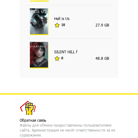
Hell is Us
27.9 GB
10
SILENT HILL f
48.8 GB
0
Обратная связь
Файлы для обмена предоставленны пользователями
сайта. Администрация не несёт ответственности за их
содержание.
русские сериалы