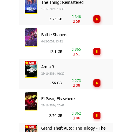
The Thing: Remastered
19-12-2024, 12:39
348
2.75 GB
59
Battle Shapers
6-12-2024, 13:52
365
12.1 GB
51
Arma 3
28-11-2024, 01:20
273
156 GB
38
El Paso, Elsewhere
22-11-2024, 20:47
362
2.70 GB
46
Grand Theft Auto: The Trilogy - The