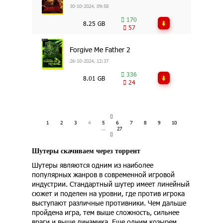
30-10-2024, 09:58
170
8.25 GB
57
Forgive Me Father 2
26-10-2024, 12:37
336
8.01 GB
24
1
2
3
4
5
6
7
8
9
10
...
27
Шутеры скачиваем через торрент
Шутеры являются одним из наиболее
популярных жанров в современной игровой
индустрии. Стандартный шутер имеет линейный
сюжет и поделен на уровни, где против игрока
выступают различные противники. Чем дальше
пройдена игра, тем выше сложность, сильнее
враги и выше динамика. Еще одним козырем