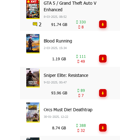
GTA 5 / Grand Theft Auto V
Enhanced
8-03-2025, 08:52
330
2
91.74 GB
8
Blood Running
2-03-2025, 15:34
111
1.19 GB
49
Sniper Elite: Resistance
9-02-2025, 00:47
89
93.96 GB
7
Orcs Must Die! Deathtrap
30-01-2025, 12:22
388
8.74 GB
32