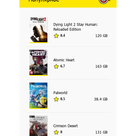
Dying Light 2 Stay Human:
Reloaded Edition
120 GB
8.4
Atomic Heart
163 GB
6.7
Palworld
38.4 GB
8.5
Crimson Desert
131 GB
8