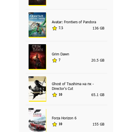
Avatar: Frontiers of Pandora
136 GB
7.5
Grim Dawn
20.5 GB
7
Ghost of Tsushima на пк -
Director's Cut
65.1 GB
10
Forza Horizon 6
155 GB
10