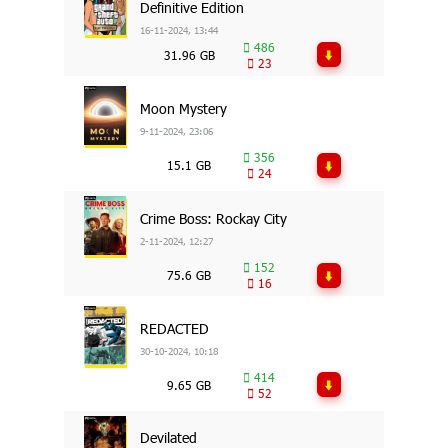
Definitive Edition
16-11-2024, 13:44
486
31.96 GB
23
Moon Mystery
9-11-2024, 23:06
356
15.1 GB
24
Crime Boss: Rockay City
2-11-2024, 12:27
152
75.6 GB
16
REDACTED
30-10-2024, 10:18
414
9.65 GB
52
Devilated