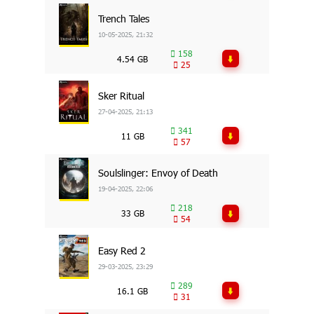
Trench Tales
10-05-2025, 21:32
158
4.54 GB
25
Sker Ritual
27-04-2025, 21:13
341
11 GB
57
Soulslinger: Envoy of Death
19-04-2025, 22:06
218
33 GB
54
Easy Red 2
29-03-2025, 23:29
289
16.1 GB
31