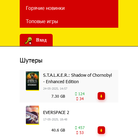
Горячие новинки
Топовые игры
Вход
Шутеры
S.T.A.L.K.E.R.: Shadow of Chornobyl
- Enhanced Edition
24-05-2025, 14:57
124
7.30 GB
34
EVERSPACE 2
17-05-2025, 18:48
457
40.6 GB
53