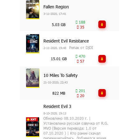
Fallen Region
3-11-2020, 17:41
188
5.03 GB
35
Resident Evil Resistance
Репак от DjDI
2-11-2020, 19:48
470
15.01 GB
57
10 Miles To Safety
21-10-2020, 22:43
201
822 MB
20
Resident Evil 3
8-10-2020, 19:13
Обновлено 08.10.2020 г. |
Установлена русская озвучка от R.G.
MVO (Версия перевода: 1.0 от
07.10.2020 ) | Кто ранее скачал
перехешируйтесь. Добавился архив