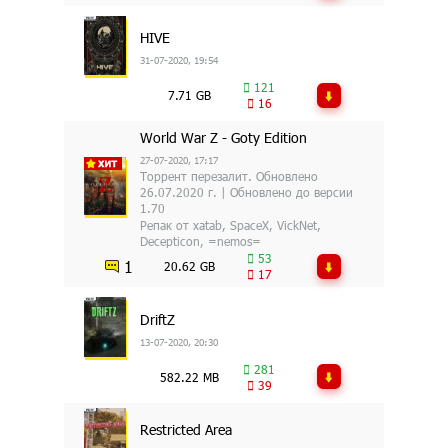
HIVE
31-07-2020, 19:54
121
7.71 GB
16
World War Z - Goty Edition
27-07-2020, 17:17
Торрент перезалит. Обновлено
26.07.2020 г. | Обновлено до версии
1.70
Репак от xatab, SpaceX, VickNet,
Decepticon, =nemos=
53
1
20.62 GB
17
DriftZ
13-07-2020, 20:30
281
582.22 MB
39
Restricted Area