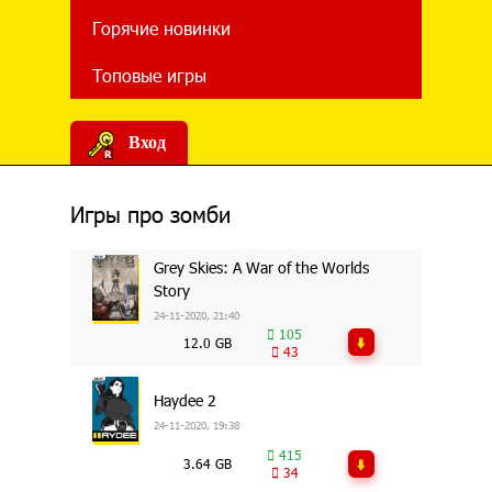
Горячие новинки
Топовые игры
Вход
Игры про зомби
Grey Skies: A War of the Worlds
Story
24-11-2020, 21:40
105
12.0 GB
43
Haydee 2
24-11-2020, 19:38
415
3.64 GB
34