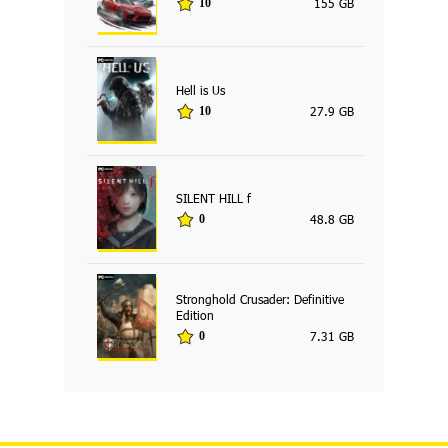
155 GB
10
Hell is Us
27.9 GB
10
SILENT HILL f
48.8 GB
0
Stronghold Crusader: Definitive
Edition
7.31 GB
0