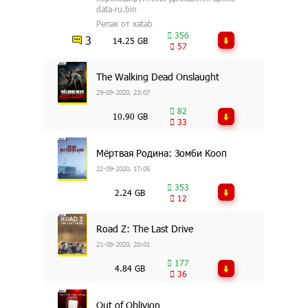
data-ru.bin
Репак от xatab
356
3
14.25 GB
57
The Walking Dead Onslaught
29-09-2020, 23:07
82
10.90 GB
33
Мёртвая Родина: Зомби Кооп
22-09-2020, 17:05
353
2.24 GB
12
Road Z: The Last Drive
21-08-2020, 20:01
177
4.84 GB
36
Out of Oblivion