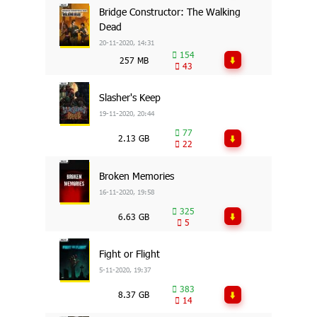
Bridge Constructor: The Walking
Dead
20-11-2020, 14:31
154
257 MB
43
Slasher's Keep
19-11-2020, 20:44
77
2.13 GB
22
Broken Memories
16-11-2020, 19:58
325
6.63 GB
5
Fight or Flight
5-11-2020, 19:37
383
8.37 GB
14