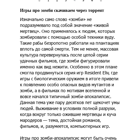
Игры про зомби скачиваем через торрент
Изначально само слово «зомби» не
подразумевало под собой значение «живой
мертвец». Оно применялось к людям, которых
зомбировали с помощью особой техники вуду.
Такие рабы безропотно работали на плантациях
вплоть до самой смерти. Тем не менее, массовая
культура перевернулась после целой серии
удачных фильмов, где зомби фигурировали
именно как вид нежити. Особенно в этом плане
смогла продвинуться серия игр Resident Eliv, где
игры с биологическим оружием в итоге привели
к появлению особо опасных видов мутантов и
зомби, а в фильмах по мотивам вселенной и
вовсе начался типичный зомби-апокалипсис.
Данная тема уже пару десятков лет щекочет умы
людей. Выживание в условиях полной разрухи,
когда вокруг только ожившие мертвецы и куча
мародеров — тема, достойная романов,
фильмов, и, разумеется, компьютерных игр.
Игры про зомби-апокалипсис могут быть очень