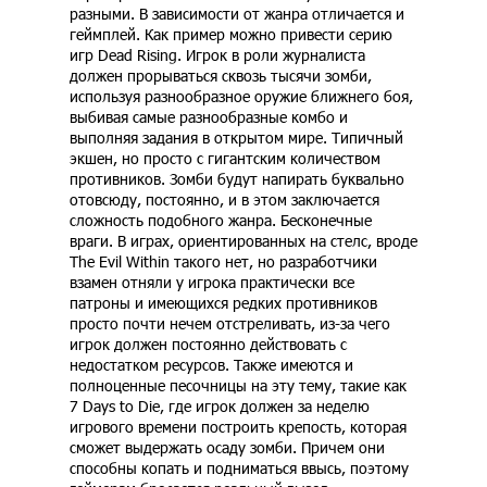
разными. В зависимости от жанра отличается и
геймплей. Как пример можно привести серию
игр Dead Rising. Игрок в роли журналиста
должен прорываться сквозь тысячи зомби,
используя разнообразное оружие ближнего боя,
выбивая самые разнообразные комбо и
выполняя задания в открытом мире. Типичный
экшен, но просто с гигантским количеством
противников. Зомби будут напирать буквально
отовсюду, постоянно, и в этом заключается
сложность подобного жанра. Бесконечные
враги. В играх, ориентированных на стелс, вроде
The Evil Within такого нет, но разработчики
взамен отняли у игрока практически все
патроны и имеющихся редких противников
просто почти нечем отстреливать, из-за чего
игрок должен постоянно действовать с
недостатком ресурсов. Также имеются и
полноценные песочницы на эту тему, такие как
7 Days to Die, где игрок должен за неделю
игрового времени построить крепость, которая
сможет выдержать осаду зомби. Причем они
способны копать и подниматься ввысь, поэтому