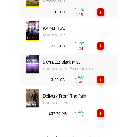
1-07-2020, 22:16
148
1.10 GB
19
P.A.M.E.L.A.
18-06-2020, 19:01
407
2.68 GB
34
SKYHILL: Black Mist
Репак от xatab
15-06-2020, 17:54
407
3.22 GB
45
Delivery From The Pain
11-06-2020, 20:59
261
857.79 MB
12
1
2
3
4
5
6