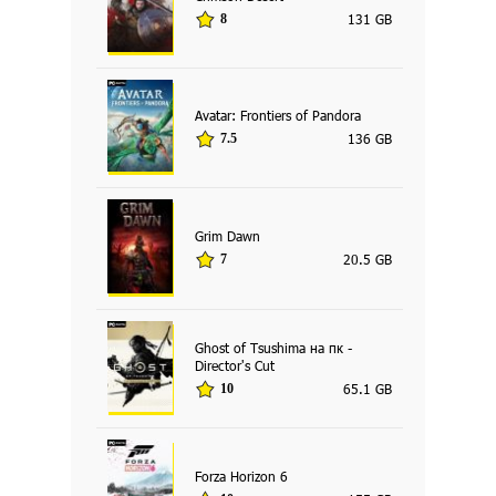
131 GB
8
Avatar: Frontiers of Pandora
136 GB
7.5
Grim Dawn
20.5 GB
7
Ghost of Tsushima на пк -
Director's Cut
65.1 GB
10
Forza Horizon 6