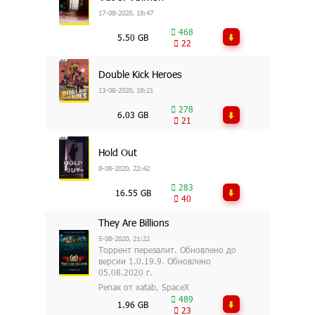
17-08-2020, 18:47
468
5.50 GB
22
Double Kick Heroes
13-08-2020, 18:21
278
6.03 GB
21
Hold Out
8-08-2020, 22:42
283
16.55 GB
40
They Are Billions
5-08-2020, 21:22
Торрент перезалит. Обновлено до
версии 1.0.19.9. Обновлено
05.08.2020 г.
Репак от xatab, SpaceX
489
1.96 GB
23