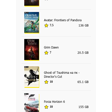
Avatar: Frontiers of Pandora
136 GB
7.5
Grim Dawn
20.5 GB
7
Ghost of Tsushima на пк -
Director's Cut
65.1 GB
10
Forza Horizon 6
155 GB
10