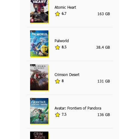
Atomic Heart
163 GB
6.7
Palworld
38.4 GB
8.5
Crimson Desert
131 GB
8
Avatar: Frontiers of Pandora
136 GB
7.5