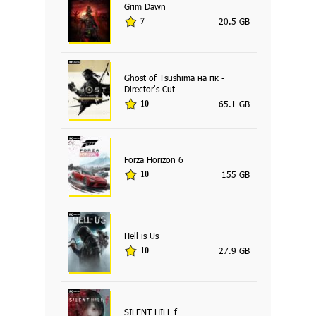
Grim Dawn
20.5 GB
7
Ghost of Tsushima на пк -
Director's Cut
65.1 GB
10
Forza Horizon 6
155 GB
10
Hell is Us
27.9 GB
10
SILENT HILL f