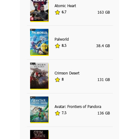
Atomic Heart
163 GB
6.7
Palworld
38.4 GB
8.5
Crimson Desert
131 GB
8
Avatar: Frontiers of Pandora
136 GB
7.5