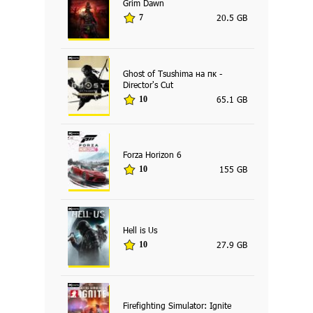
Grim Dawn
20.5 GB
7
Ghost of Tsushima на пк -
Director's Cut
65.1 GB
10
Forza Horizon 6
155 GB
10
Hell is Us
27.9 GB
10
Firefighting Simulator: Ignite