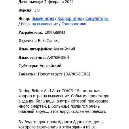
7 февраля 2021
Дата выхода:
1.0
Версия:
Экшен игры
/
Хоррор игры
/
Симуляторы
Жанр:
/
Игры на выживание
/
Головоломки
Enki Games
Разработчик:
Enki Games
Издатель:
Английский
Язык интерфейса:
Английский
Язык озвучки:
Английский
Субтитры:
Присутствует (DARKSiDERS)
Таблетка:
During Before And After COVID-19 - короткая
хоррор игра на выживание. События происходят
в здании больницы, внутри которой произошло
много смертей. В больнице появился очень
опасный вирус... этот вирус создан человеком.
Вы будете доктором Адамом Адонисом, дочь
которого скончалась в этом здании из-за