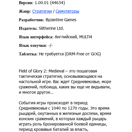
1.00.01 (44634)
Версия:
Стратегии
/
Симуляторы
Жанр:
Byzantine Games
Разработчик:
Slitherine Ltd.
Издатель:
Английский, MULTi4
Язык интерфейса:
-/-
Язык озвучки:
Не требуется (DRM-Free от GOG)
Таблетка:
Field of Glory 2: Medieval – это пошаговая
тактическая стратегия, основывающаяся на
настольной игре. Вас ждет Средневековье, море
сражений, побоища, каких вы еще не видывали,
и многое другое…
События игры происходят в период
Средневековья с 1040 по 1270 годы. Это время
рыцарей, окутанных в железные доспехи, время
конских сражений, в которых каждый рыцарь
играть роль бронированной боевой единицы,
период кровавых баталий за власть,