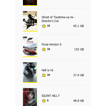
Ghost of Tsushima на пк -
Director's Cut
65.1 GB
10
Forza Horizon 6
155 GB
10
Hell is Us
27.9 GB
10
SILENT HILL f
48.8 GB
0