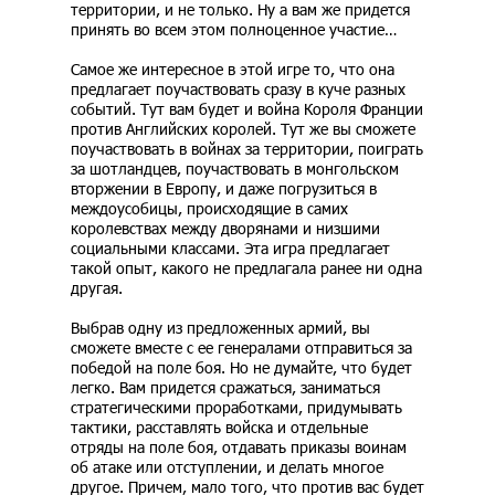
территории, и не только. Ну а вам же придется
принять во всем этом полноценное участие…
Самое же интересное в этой игре то, что она
предлагает поучаствовать сразу в куче разных
событий. Тут вам будет и война Короля Франции
против Английских королей. Тут же вы сможете
поучаствовать в войнах за территории, поиграть
за шотландцев, поучаствовать в монгольском
вторжении в Европу, и даже погрузиться в
междоусобицы, происходящие в самих
королевствах между дворянами и низшими
социальными классами. Эта игра предлагает
такой опыт, какого не предлагала ранее ни одна
другая.
Выбрав одну из предложенных армий, вы
сможете вместе с ее генералами отправиться за
победой на поле боя. Но не думайте, что будет
легко. Вам придется сражаться, заниматься
стратегическими проработками, придумывать
тактики, расставлять войска и отдельные
отряды на поле боя, отдавать приказы воинам
об атаке или отступлении, и делать многое
другое. Причем, мало того, что против вас будет