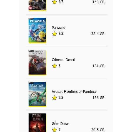
163 GB
6.7
Palworld
38.4 GB
8.5
Crimson Desert
131 GB
8
Avatar: Frontiers of Pandora
136 GB
7.5
Grim Dawn
20.5 GB
7