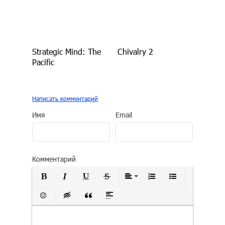
Strategic Mind: The
Chivalry 2
Pacific
Написать комментарий
Имя
Email
Комментарий
Полужирный
Курсив
Подчеркнутый
Зачеркнутый
Выравнивание
Нумерованный сп
Маркирован
Вставить смайлик
Вставка скрытого текста
Вставка цитаты
Вставка спойлера