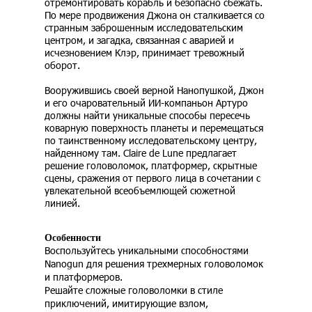
отремонтировать корабль и безопасно сбежать.
По мере продвижения Джона он сталкивается со
странным заброшенным исследовательским
центром, и загадка, связанная с аварией и
исчезновением Клэр, принимает тревожный
оборот.
Вооружившись своей верной Нанопушкой, Джон
и его очаровательный ИИ-компаньон Артуро
должны найти уникальные способы пересечь
коварную поверхность планеты и перемещаться
по таинственному исследовательскому центру,
найденному там. Claire de Lune предлагает
решение головоломок, платформер, скрытные
сцены, сражения от первого лица в сочетании с
увлекательной всеобъемлющей сюжетной
линией.
Особенности
Воспользуйтесь уникальными способностями
Nanogun для решения трехмерных головоломок
и платформеров.
Решайте сложные головоломки в стиле
приключений, имитирующие взлом,