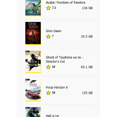
Avatar: Frontiers of Pandora
136 GB
7.5
Grim Dawn
20.5 GB
7
Ghost of Tsushima на пк -
Director's Cut
65.1 GB
10
Forza Horizon 6
155 GB
10
Hell is Us