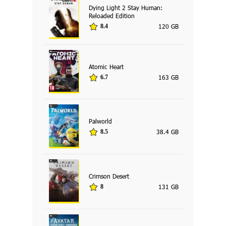
Dying Light 2 Stay Human:
Reloaded Edition
120 GB
8.4
Atomic Heart
163 GB
6.7
Palworld
38.4 GB
8.5
Crimson Desert
131 GB
8