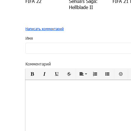
FIFA 22
Senua's Saga:
FIFA 21
Hellblade II
Написать комментарий
Имя
Комментарий
Полужирный
Курсив
Подчеркнутый
Зачеркнутый
Выравнивание
Нумерованный
Маркиро
Вс