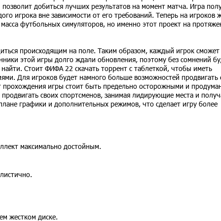
 позволит добиться лучших результатов на момент матча. Игра пол
го игрока вне зависимости от его требований. Теперь на игроков 
ть масса футбольных симуляторов, но именно этот проект на протяж
диться происходящим на поле. Таким образом, каждый игрок сможет
нники этой игры долго ждали обновления, поэтому без сомнений б
 найти. Стоит ФИФА 22 скачать торрент с таблеткой, чтобы иметь
иями. Для игроков будет намного больше возможностей продвигать
т прохождения игры стоит быть предельно осторожными и продума
 продвигать своих спортсменов, занимая лидирующие места и получ
 плане графики и дополнительных режимов, что сделает игру более
еллект максимально достойным.
алистично.
ем жестком диске.