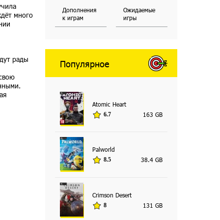
учила
Дополнения
Ожидаемые
ждёт много
к играм
игры
ении
удут рады
Популярное
 свою
нными.
ая
Atomic Heart
163 GB
6.7
Palworld
38.4 GB
8.5
Crimson Desert
131 GB
8