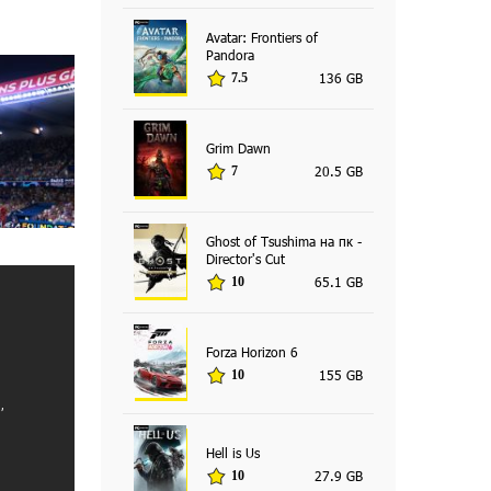
Avatar: Frontiers of
Pandora
136 GB
7.5
Grim Dawn
20.5 GB
7
Ghost of Tsushima на пк -
Director's Cut
65.1 GB
10
Forza Horizon 6
155 GB
10
Hell is Us
27.9 GB
10