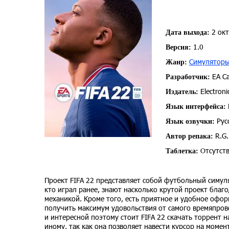
2 окт
Дата выхода:
1.0
Версия:
Симулятор
Жанр:
EA C
Разработчик:
Electroni
Издатель:
Язык интерфейса:
Рус
Язык озвучки:
R.G.
Автор репака:
Отсутств
Таблетка:
Проект FIFA 22 представляет собой футбольный симул
кто играл ранее, знают насколько крутой проект благ
механикой. Кроме того, есть приятное и удобное офор
получить максимум удовольствия от самого времяпров
и интересной поэтому стоит FIFA 22 скачать торрент 
иному, так как она позволяет навести курсор на мом