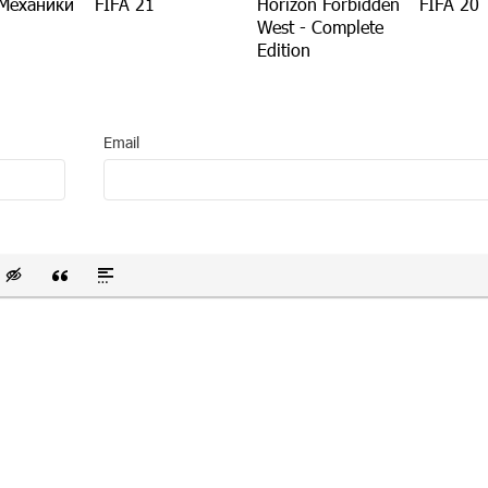
 Механики
FIFA 21
Horizon Forbidden
FIFA 20
West - Complete
Edition
Email
 список
ванный список
тавить смайлик
Вставка скрытого текста
Вставка цитаты
Вставка спойлера