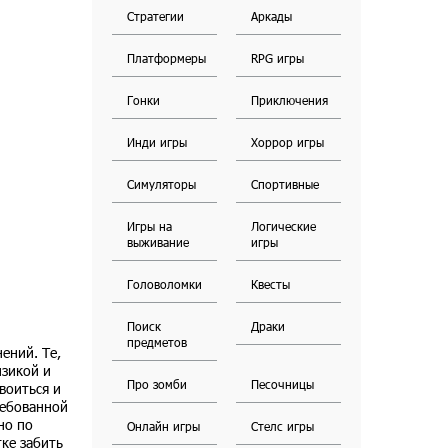
Стратегии
Аркады
Платформеры
RPG игры
Гонки
Приключения
Инди игры
Хоррор игры
Симуляторы
Спортивные
Игры на
Логические
выживание
игры
Головоломки
Квесты
Поиск
Драки
предметов
ений. Те,
изикой и
Про зомби
Песочницы
воиться и
ребованной
но по
Онлайн игры
Стелс игры
ке забить