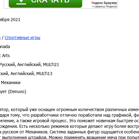
ября 2021
ы
/
Спортивные игры
anada
c Arts
Русский, Английский, MULTi21
ский, Английский, MULTi13
 Механики
ует (Denuvo)
ятор, который уже оснащен огромным количеством различных измен
одаря тому, что разработчики отлично поработали над графикой, ф
мление, а также игровой процесс. Это поможет новичкам быстрее ос
ождения. Есть несколько режимов которые делают игру более вост
на русском от Механиков. Система заданных фигур ощущается особен
ент выполнения штрафов. Можно применять вращение мяча при попыт