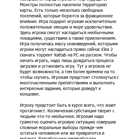
Монстры полностью населили территорию
карты. Есть только несколько свободных
поселений, которые борются за фракционное
влияние. Игра подарит игрокам исключительно
положительные эмоции и море удовольствия.
Здесь игроки смогут насладиться необычными
локациями, существами а также приключением.
Игра получилась массу нововведений, которыми
игроки могут насладиться прямо сейчас Elex 2
скачать торрент Xattab на PC на русском. Чтобы
начать играть, надо лишь дождаться процесса
загрузки и установить игру. Тут у игроков не
будет возможности, а тем более времени на то
чтобы скучать. Игрокам предстоит столкнуться с
многочисленными препятствиями и выполнять
интересные задания, которые доведут к
концовке.
Игроку предстоит быть в курсе всего, что знает
протагонист. Космическая субстанция творит с
людьми что-то необычное. Игрокам надо
грамотно оценить игровую ситуацию совершив
сложные моральные выборы прежде чем
остаться человеком или же превратится в
мутанта. Разработчики переработали