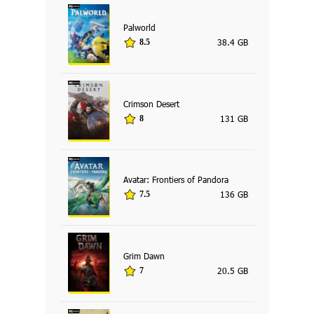
Palworld
38.4 GB
8.5
Crimson Desert
131 GB
8
Avatar: Frontiers of Pandora
136 GB
7.5
Grim Dawn
20.5 GB
7