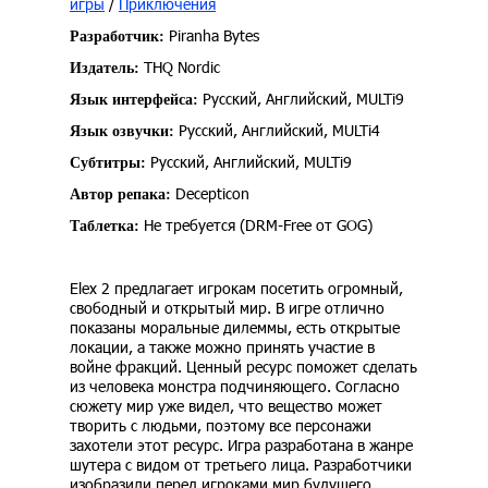
игры
/
Приключения
Piranha Bytes
Разработчик:
THQ Nordic
Издатель:
Русский, Английский, MULTi9
Язык интерфейса:
Русский, Английский, MULTi4
Язык озвучки:
Русский, Английский, MULTi9
Субтитры:
Decepticon
Автор репака:
Не требуется (DRM-Free от GOG)
Таблетка:
Elex 2 предлагает игрокам посетить огромный,
свободный и открытый мир. В игре отлично
показаны моральные дилеммы, есть открытые
локации, а также можно принять участие в
войне фракций. Ценный ресурс поможет сделать
из человека монстра подчиняющего. Согласно
сюжету мир уже видел, что вещество может
творить с людьми, поэтому все персонажи
захотели этот ресурс. Игра разработана в жанре
шутера с видом от третьего лица. Разработчики
изобразили перед игроками мир будущего.