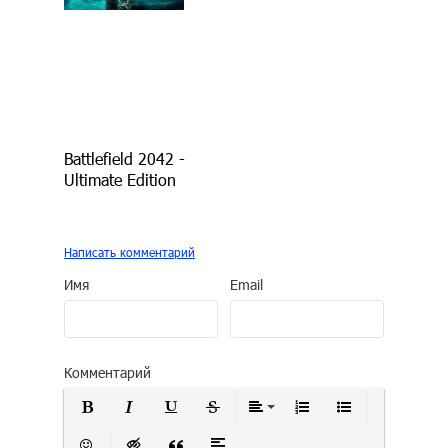
Battlefield 2042 -
Ultimate Edition
Написать комментарий
Имя
Email
Комментарий
Полужирный
Курсив
Подчеркнутый
Зачеркнутый
Выравнивание
Нумерованный сп
Маркирован