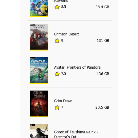
Palworld
38.4 GB
8.5
Crimson Desert
131 GB
8
Avatar: Frontiers of Pandora
136 GB
7.5
Grim Dawn
20.5 GB
7
Ghost of Tsushima на пк -
Director's Cut