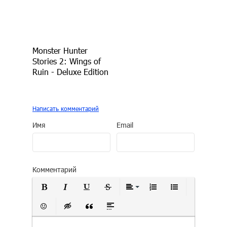
Monster Hunter
Stories 2: Wings of
Ruin - Deluxe Edition
Написать комментарий
Имя
Email
Комментарий
Полужирный
Курсив
Подчеркнутый
Зачеркнутый
Выравнивание
Нумерованный сп
Маркирован
Вставить смайлик
Вставка скрытого текста
Вставка цитаты
Вставка спойлера