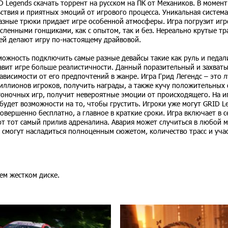
D Legends скачать торрент на русском на ПК от Механиков. В момент
твия и приятных эмоций от игрового процесса. Уникальная система
азные трюки придает игре особенной атмосферы. Игра погрузит игр
сленными гонщиками, как с опытом, так и без. Нереально крутые тр
тей делают игру по-настоящему драйвовой.
можность подключить самые разные девайсы такие как руль и педал
бавит игре больше реалистичности. Данный поразительный и захва
ависимости от его предпочтений в жанре. Игра Грид Легендс – это 
иллионов игроков, получить награды, а также кучу положительных 
 гоночных игр, получит невероятные эмоции от происходящего. На и
 будет возможности на то, чтобы грустить. Игроки уже могут GRID L
совершенно бесплатно, а главное в краткие сроки. Игра включает в с
т тот самый прилив адреналина. Авария может случиться в любой 
смогут насладиться полноценным сюжетом, количество трасс и уча
ем жестком диске.