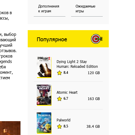
Дополнения
Ожидаемые
к играм
игры
оков в
ассы,
и, выбор
Популярное
тывающий
лучший
отзывов.
гроков
egends
Dying Light 2 Stay
ебя
Human: Reloaded Edition
момент,
120 GB
8.4
стием
Atomic Heart
163 GB
6.7
Palworld
38.4 GB
8.5