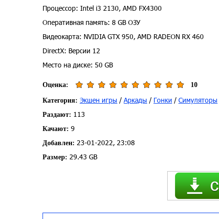
Процессор: Intel i3 2130, AMD FX4300
Оперативная память: 8 GB ОЗУ
Видеокарта: NVIDIA GTX 950, AMD RADEON RX 460
DirectX: Версии 12
Место на диске: 50 GB
Оценка:
10
Экшен игры
/
Аркады
/
Гонки
/
Симуляторы
Категория:
113
Раздают:
9
Качают:
23-01-2022, 23:08
Добавлен:
29.43 GB
Размер: