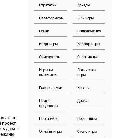
Стратегии
Аркады
Платформеры
RPG игры
Гонки
Приключения
Инди игры
Хоррор игры
Симуляторы
Спортивные
Игры на
Логические
выживание
игры
Головоломки
Квесты
Поиск
Драки
предметов
иллионов
Про зомби
Песочницы
й проект
е задавать
Онлайн игры
Стелс игры
 режимы