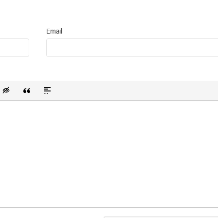
Email
 список
ванный список
тавить смайлик
Вставка скрытого текста
Вставка цитаты
Вставка спойлера