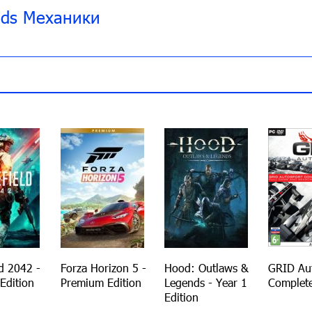
nds Механики
ld 2042 -
Forza Horizon 5 -
Hood: Outlaws &
GRID Aut
 Edition
Premium Edition
Legends - Year 1
Complete
Edition