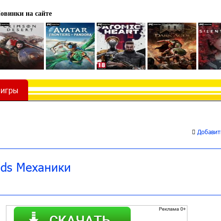
овинки на сайте
 игры
Добавить
nds Механики