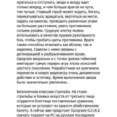
прятаться и отступать: везде и всюду идет
только вперед, и чем больше врагов на пути,
тем лучше. Главный герой может ходить, бегать,
перекатываться, вращаться, вертеться на месте,
падать на канатах, проводить различные атаки
на большие расстояния, рвать противников
голыми руками. Грудную клетку можно
использовать в качестве оружия рукопашного
боя, чтобы пробить щиты противника. Враги
также способны атаковать как вблизи, так и
издалека. Схватки с ними связаны с
дегенерацией и разбрызгиванием крови.
Gangrave визуально и с точки зрения геймплея
имитирует самую первую игру эпохи консолей
шестого поколения. Разработчики из оригинала
перенесли в новую видеоигру очень динамичное
действие и эстетику. Время выполнения заказа
было значительно увеличено.
Бесконечная классная стрельба. На стыке
стрельбы и боевых искусств от третьего лица
создаются блестяще поставленные сражения,
которые не уступают по красоте убийственному
балету. А сейчас вам предстоит Gungrave G.O.R.E
скачать торрент на PC на русском последнюю