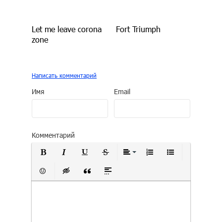
Let me leave corona
Fort Triumph
zone
Написать комментарий
Имя
Email
Комментарий
Полужирный
Курсив
Подчеркнутый
Зачеркнутый
Выравнивание
Нумерованный сп
Маркирован
Вставить смайлик
Вставка скрытого текста
Вставка цитаты
Вставка спойлера