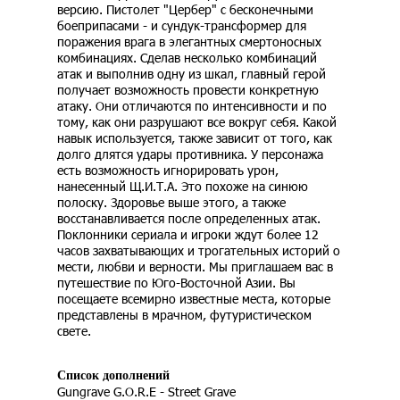
версию. Пистолет "Цербер" с бесконечными
боеприпасами - и сундук-трансформер для
поражения врага в элегантных смертоносных
комбинациях. Сделав несколько комбинаций
атак и выполнив одну из шкал, главный герой
получает возможность провести конкретную
атаку. Они отличаются по интенсивности и по
тому, как они разрушают все вокруг себя. Какой
навык используется, также зависит от того, как
долго длятся удары противника. У персонажа
есть возможность игнорировать урон,
нанесенный Щ.И.Т.А. Это похоже на синюю
полоску. Здоровье выше этого, а также
восстанавливается после определенных атак.
Поклонники сериала и игроки ждут более 12
часов захватывающих и трогательных историй о
мести, любви и верности. Мы приглашаем вас в
путешествие по Юго-Восточной Азии. Вы
посещаете всемирно известные места, которые
представлены в мрачном, футуристическом
свете.
Список дополнений
Gungrave G.O.R.E - Street Grave