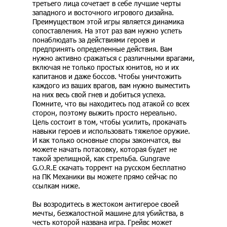
третьего лица сочетает в себе лучшие черты
западного и восточного игрового дизайна.
Преимуществом этой игры является динамика
сопоставления. На этот раз вам нужно успеть
понаблюдать за действиями героев и
предпринять определенные действия. Вам
нужно активно сражаться с различными врагами,
включая не только простых юнитов, но и их
капитанов и даже боссов. Чтобы уничтожить
каждого из ваших врагов, вам нужно выместить
на них весь свой гнев и добиться успеха.
Помните, что вы находитесь под атакой со всех
сторон, поэтому выжить просто нереально.
Цель состоит в том, чтобы усилить, прокачать
навыки героев и использовать тяжелое оружие.
И как только основные споры закончатся, вы
можете начать потасовку, которая будет не
такой зрелищной, как стрельба. Gungrave
G.O.R.E скачать торрент на русском бесплатно
на ПК Механики вы можете прямо сейчас по
ссылкам ниже.
Вы возродитесь в жестоком антигерое своей
мечты, безжалостной машине для убийства, в
честь которой названа игра. Грейвс может