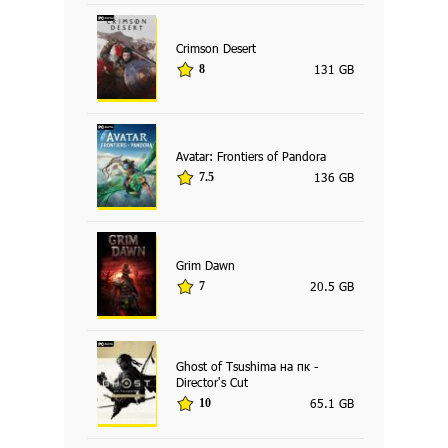
Crimson Desert
131 GB
8
Avatar: Frontiers of Pandora
136 GB
7.5
Grim Dawn
20.5 GB
7
Ghost of Tsushima на пк -
Director's Cut
65.1 GB
10