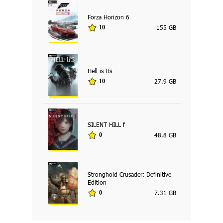
Forza Horizon 6
155 GB
10
Hell is Us
27.9 GB
10
SILENT HILL f
48.8 GB
0
Stronghold Crusader: Definitive
Edition
7.31 GB
0