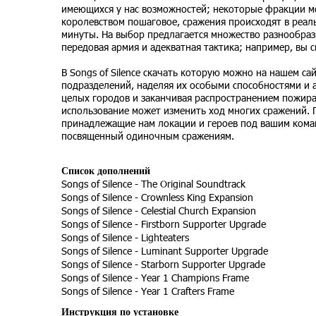
имеющихся у нас возможностей; некоторые фракции мог
королевством пошаговое, сражения происходят в реал
минуты. На выбор предлагается множество разнообраз
передовая армия и адекватная тактика; например, вы с
В Songs of Silence скачать которую можно на нашем с
подразделений, наделяя их особыми способностями и а
целых городов и заканчивая распространением пожир
использование может изменить ход многих сражений. П
принадлежащие нам локации и героев под вашим ком
посвященный одиночным сражениям.
Список дополнений
Songs of Silence - The Original Soundtrack
Songs of Silence - Crownless King Expansion
Songs of Silence - Celestial Church Expansion
Songs of Silence - Firstborn Supporter Upgrade
Songs of Silence - Lighteaters
Songs of Silence - Luminant Supporter Upgrade
Songs of Silence - Starborn Supporter Upgrade
Songs of Silence - Year 1 Champions Frame
Songs of Silence - Year 1 Crafters Frame
Инструкция по установке