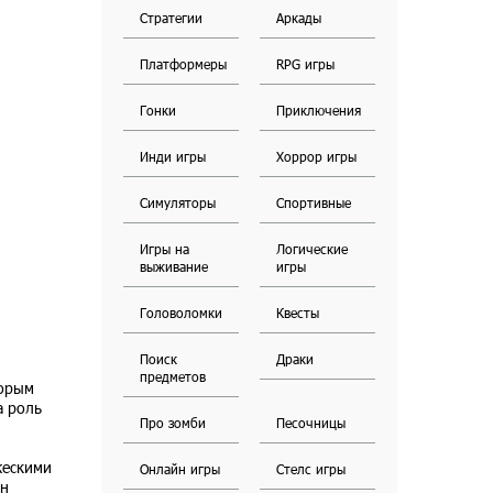
Стратегии
Аркады
Платформеры
RPG игры
Гонки
Приключения
Инди игры
Хоррор игры
Симуляторы
Спортивные
Игры на
Логические
выживание
игры
Головоломки
Квесты
Поиск
Драки
предметов
торым
а роль
Про зомби
Песочницы
жескими
Онлайн игры
Стелс игры
он