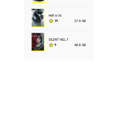
Hell is Us
27.9 GB
10
SILENT HILL f
48.8 GB
0