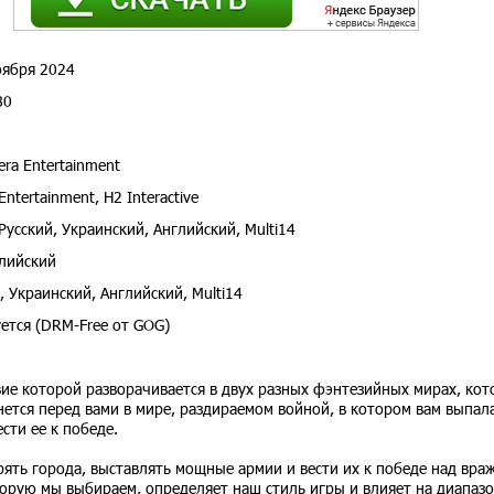
ября 2024
80
ra Entertainment
ntertainment, H2 Interactive
Русский, Украинский, Английский, Multi14
лийский
, Украинский, Английский, Multi14
ется (DRM-Free от GOG)
ствие которой разворачивается в двух разных фэнтезийных мирах, ко
тся перед вами в мире, раздираемом войной, в котором вам выпал
сти ее к победе.
ять города, выставлять мощные армии и вести их к победе над вра
торую мы выбираем, определяет наш стиль игры и влияет на диапаз