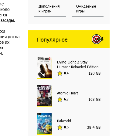
ие
Дополнения
Ожидаемые
около
к играм
игры
ется
 засады.
жки
ания дотла
Популярное
ое их
их
м,
Dying Light 2 Stay
Human: Reloaded Edition
120 GB
8.4
Atomic Heart
163 GB
6.7
Palworld
38.4 GB
8.5