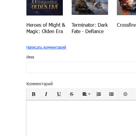
Heroes of Might &
Terminator: Dark
Crossfir
Magic: Olden Era
Fate - Defiance
Написать комментарий
Имя
Комментарий
Полужирный
Курсив
Подчеркнутый
Зачеркнутый
Выравнивание
Нумерованный
Маркиро
Вс