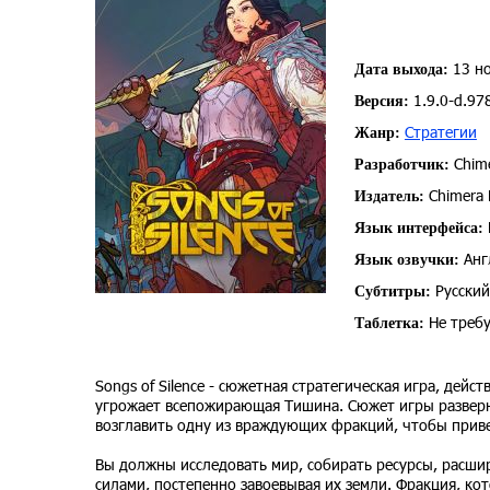
13 но
Дата выхода:
1.9.0-d.97
Версия:
Стратегии
Жанр:
Chime
Разработчик:
Chimera E
Издатель:
Язык интерфейса:
Анг
Язык озвучки:
Русский
Субтитры:
Не требу
Таблетка:
Songs of Silence - сюжетная стратегическая игра, дей
угрожает всепожирающая Тишина. Сюжет игры разверне
возглавить одну из враждующих фракций, чтобы приве
Вы должны исследовать мир, собирать ресурсы, расшир
силами, постепенно завоевывая их земли. Фракция, ко