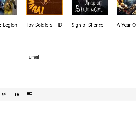
e: Legion
Toy Soldiers: HD
Sign of Silence
A Year O
Email
 список
ванный список
тавить смайлик
Вставка скрытого текста
Вставка цитаты
Вставка спойлера