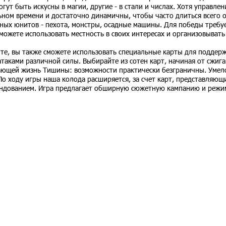
ут быть искусны в магии, другие - в стали и числах. Хотя управлен
ьном времени и достаточно динамичны, чтобы часто длиться всего 
ных юнитов - пехота, монстры, осадные машины. Для победы требу
можете использовать местность в своих интересах и организовывать
айте, вы также сможете использовать специальные карты для поддер
таками различной силы. Выбирайте из сотен карт, начиная от сжиг
ающей жизнь Тишины: возможности практически безграничны. Умел
о ходу игры наша колода расширяется, за счет карт, представляющ
андованием. Игра предлагает обширную сюжетную кампанию и режи