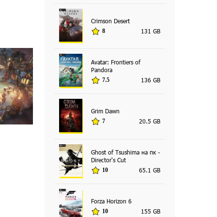
Crimson Desert
131 GB
8
Avatar: Frontiers of
Pandora
136 GB
7.5
Grim Dawn
20.5 GB
7
Ghost of Tsushima на пк -
Director's Cut
65.1 GB
10
Forza Horizon 6
155 GB
10