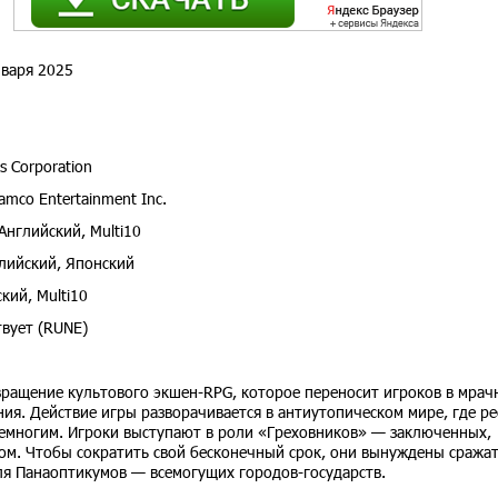
варя 2025
 Corporation
amco Entertainment Inc.
Английский, Multi10
лийский, Японский
кий, Multi10
вует (RUNE)
ащение культового экшен-RPG, которое переносит игроков в мрач
ния. Действие игры разворачивается в антиутопическом мире, где р
немногим. Игроки выступают в роли «Греховников» — заключенных,
ом. Чтобы сократить свой бесконечный срок, они вынуждены сражат
я Панаоптикумов — всемогущих городов-государств.