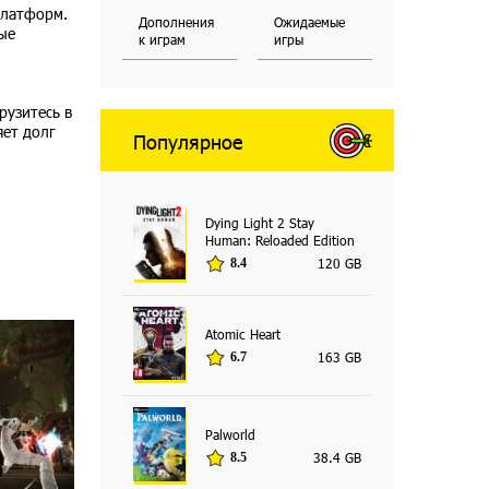
платформ.
Дополнения
Ожидаемые
ые
к играм
игры
рузитесь в
яет долг
Популярное
Dying Light 2 Stay
Human: Reloaded Edition
120 GB
8.4
Atomic Heart
163 GB
6.7
Palworld
38.4 GB
8.5