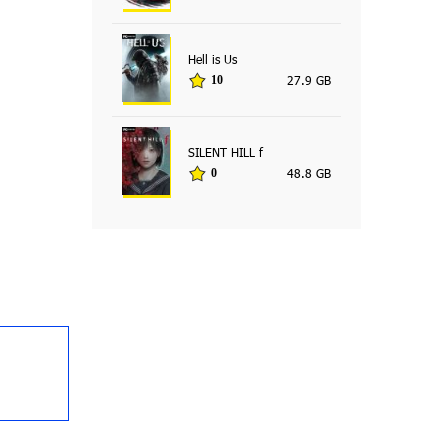
Hell is Us
27.9 GB
10
SILENT HILL f
48.8 GB
0