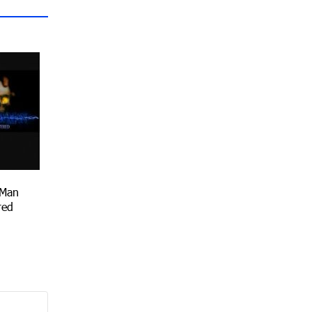
Man
red