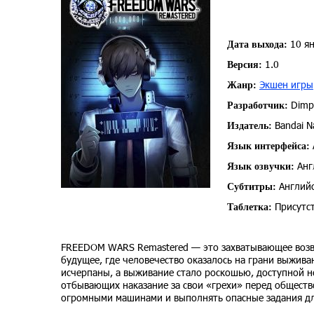
10 ян
Дата выхода:
1.0
Версия:
Экшен игры
Жанр:
Dimps
Разработчик:
Bandai N
Издатель:
Язык интерфейса:
Анг
Язык озвучки:
Английс
Субтитры:
Присутст
Таблетка:
FREEDOM WARS Remastered — это захватывающее возвр
будущее, где человечество оказалось на грани выжива
исчерпаны, а выживание стало роскошью, доступной 
отбывающих наказание за свои «грехи» перед обществ
огромными машинами и выполнять опасные задания дл