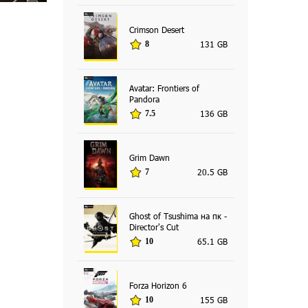
Crimson Desert
131 GB
8
Avatar: Frontiers of
Pandora
136 GB
7.5
Grim Dawn
20.5 GB
7
Ghost of Tsushima на пк -
Director's Cut
65.1 GB
10
Forza Horizon 6
155 GB
10