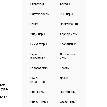
Стратегии
Аркады
Платформеры
RPG игры
Гонки
Приключения
Инди игры
Хоррор игры
Симуляторы
Спортивные
Игры на
Логические
выживание
игры
Головоломки
Квесты
Поиск
Драки
предметов
ное
есурсы
Про зомби
Песочницы
ься с
Онлайн игры
Стелс игры