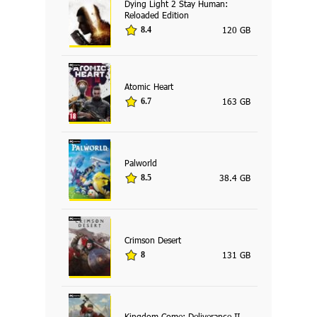
Dying Light 2 Stay Human:
Reloaded Edition
120 GB
8.4
Atomic Heart
163 GB
6.7
Palworld
38.4 GB
8.5
Crimson Desert
131 GB
8
Kingdom Come: Deliverance II