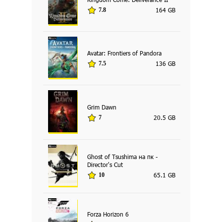
164 GB
7.8
Avatar: Frontiers of Pandora
136 GB
7.5
Grim Dawn
20.5 GB
7
Ghost of Tsushima на пк -
Director's Cut
65.1 GB
10
Forza Horizon 6