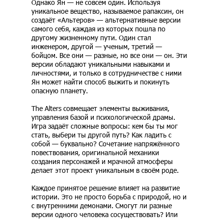
Однако Ян — не совсем один. Используя
уникальное вещество, называемое рапаксин, он
создаёт «Альтеров» — альтернативные версии
самого себя, каждая из которых пошла по
другому жизненному пути. Один стал
инженером, другой — ученым, третий —
бойцом. Все они — разные, но все они — он. Эти
версии обладают уникальными навыками и
личностями, и только в сотрудничестве с ними
Ян может найти способ выжить и покинуть
опасную планету.
The Alters совмещает элементы выживания,
управления базой и психологической драмы.
Игра задаёт сложные вопросы: кем бы ты мог
стать, выбери ты другой путь? Как ладить с
собой — буквально? Сочетание напряжённого
повествования, оригинальной механики
создания персонажей и мрачной атмосферы
делает этот проект уникальным в своём роде.
Каждое принятое решение влияет на развитие
истории. Это не просто борьба с природой, но и
с внутренними демонами. Смогут ли разные
версии одного человека сосуществовать? Или