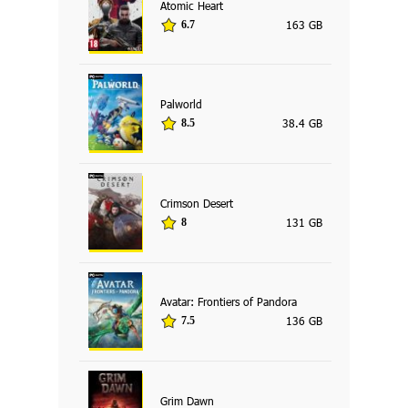
Atomic Heart
163 GB
6.7
Palworld
38.4 GB
8.5
Crimson Desert
131 GB
8
Avatar: Frontiers of Pandora
136 GB
7.5
Grim Dawn