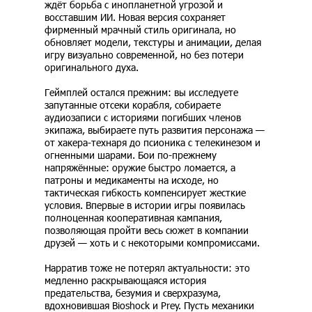
ждёт борьба с инопланетной угрозой и
восставшим ИИ. Новая версия сохраняет
фирменный мрачный стиль оригинала, но
обновляет модели, текстуры и анимации, делая
игру визуально современной, но без потери
оригинального духа.
Геймплей остался прежним: вы исследуете
запутанные отсеки корабля, собираете
аудиозаписи с историями погибших членов
экипажа, выбираете путь развития персонажа —
от хакера-технаря до псионика с телекинезом и
огненными шарами. Бои по-прежнему
напряжённые: оружие быстро ломается, а
патроны и медикаменты на исходе, но
тактическая гибкость компенсирует жесткие
условия. Впервые в истории игры появилась
полноценная кооперативная кампания,
позволяющая пройти весь сюжет в компании
друзей — хоть и с некоторыми компромиссами.
Нарратив тоже не потерял актуальности: это
медленно раскрывающаяся история
предательства, безумия и сверхразума,
вдохновившая Bioshock и Prey. Пусть механики