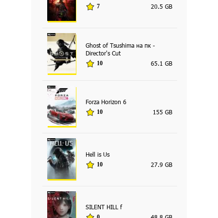
20.5 GB
7
Ghost of Tsushima на пк -
Director's Cut
65.1 GB
10
Forza Horizon 6
155 GB
10
Hell is Us
27.9 GB
10
SILENT HILL f
48.8 GB
0