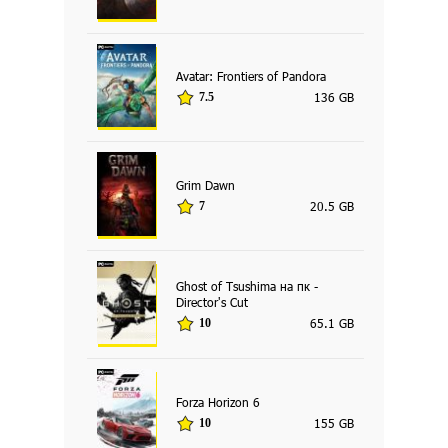
Avatar: Frontiers of Pandora
136 GB
7.5
Grim Dawn
20.5 GB
7
Ghost of Tsushima на пк -
Director's Cut
65.1 GB
10
Forza Horizon 6
155 GB
10