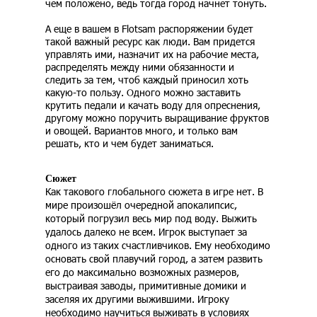
чем положено, ведь тогда город начнет тонуть.
А еще в вашем в Flotsam распоряжении будет
такой важный ресурс как люди. Вам придется
управлять ими, назначит их на рабочие места,
распределять между ними обязанности и
следить за тем, чтоб каждый приносил хоть
какую-то пользу. Одного можно заставить
крутить педали и качать воду для опреснения,
другому можно поручить выращивание фруктов
и овощей. Вариантов много, и только вам
решать, кто и чем будет заниматься.
Сюжет
Как такового глобального сюжета в игре нет. В
мире произошёл очередной апокалипсис,
который погрузил весь мир под воду. Выжить
удалось далеко не всем. Игрок выступает за
одного из таких счастливчиков. Ему необходимо
основать свой плавучий город, а затем развить
его до максимально возможных размеров,
выстраивая заводы, примитивные домики и
заселяя их другими выжившими. Игроку
необходимо научиться выживать в условиях