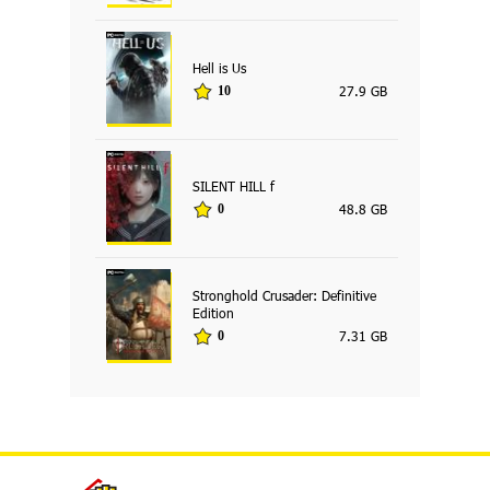
Hell is Us
27.9 GB
10
SILENT HILL f
48.8 GB
0
Stronghold Crusader: Definitive
Edition
7.31 GB
0